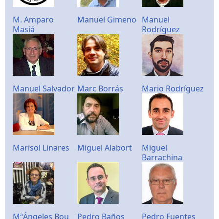
M. Amparo
Manuel Gimeno
Manuel
Masiá
Rodríguez
Manuel Salvador
Marc Borrás
Mario Rodríguez
Marisol Linares
Miguel Alabort
Miguel
Barrachina
MªÁngeles Bou
Pedro Baños
Pedro Fuentes