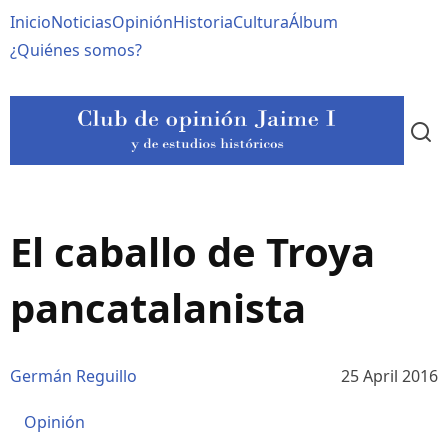
Pasar
Navegación
Inicio
Noticias
Opinión
Historia
Cultura
Álbum
al
contenido
principal
¿Quiénes somos?
principal
El caballo de Troya
pancatalanista
Germán Reguillo
25 April 2016
Opinión