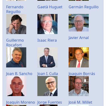
Fernando
Gaetà Huguet
Germán Reguillo
Reguillo
Javier Arnal
Guillermo
Isaac Riera
Rocafort
Joan B. Sancho
Joan I. Culla
Joaquin Borrás
Joaquín Moreno
Jorge Fuentes
José M. Millet