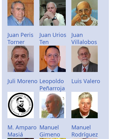
Juan Peris
Juan Urios
Juan
Torner
Ten
Villalobos
Juli Moreno
Leopoldo
Luis Valero
Peñarroja
M. Amparo
Manuel
Manuel
Masiá
Gimeno
Rodríguez