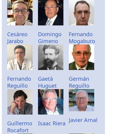
Cesáreo
Domingo
Fernando
Jarabo
Gimeno
Mogaburo
Fernando
Gaetà
Germán
Reguillo
Huguet
Reguillo
Javier Arnal
Guillermo
Isaac Riera
Rocafort