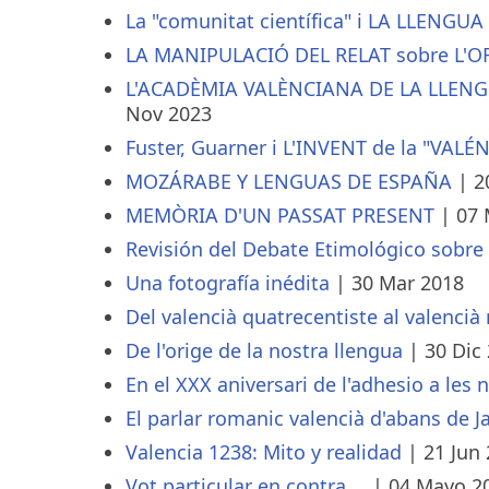
La "comunitat científica" i LA LLENGU
LA MANIPULACIÓ DEL RELAT sobre L'O
L'ACADÈMIA VALÈNCIANA DE LA LLENGUA
Nov 2023
Fuster, Guarner i L'INVENT de la "VAL
MOZÁRABE Y LENGUAS DE ESPAÑA
|
2
MEMÒRIA D'UN PASSAT PRESENT
|
07 
Revisión del Debate Etimológico sobr
Una fotografía inédita
|
30 Mar 2018
Del valencià quatrecentiste al valenci
De l'orige de la nostra llengua
|
30 Dic
En el XXX aniversari de l'adhesio a les 
El parlar romanic valencià d'abans de J
Valencia 1238: Mito y realidad
|
21 Jun
Vot particular en contra …
|
04 Mayo 2