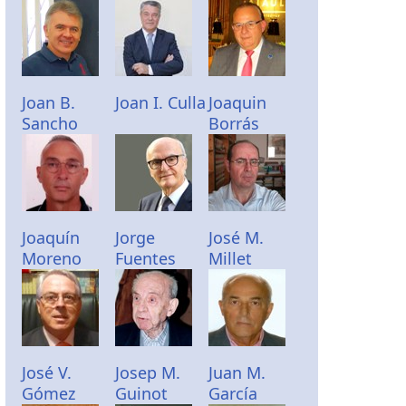
Joan B.
Joan I. Culla
Joaquin
Sancho
Borrás
Joaquín
Jorge
José M.
Moreno
Fuentes
Millet
José V.
Josep M.
Juan M.
Gómez
Guinot
García