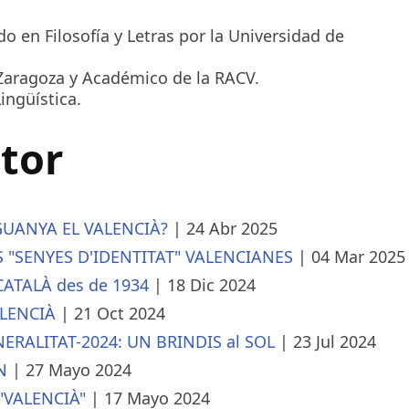
do en Filosofía y Letras por la Universidad de
 Zaragoza y Académico de la RACV.​
ingüística.
utor
¿GUANYA EL VALENCIÀ?
|
24 Abr 2025
ES "SENYES D'IDENTITAT" VALENCIANES
|
04 Mar 2025
CATALÀ des de 1934
|
18 Dic 2024
ALENCIÀ
|
21 Oct 2024
NERALITAT-2024: UN BRINDIS al SOL
|
23 Jul 2024
N
|
27 Mayo 2024
"VALENCIÀ"
|
17 Mayo 2024