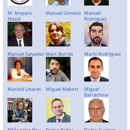
M. Amparo
Manuel Gimeno
Manuel
Masiá
Rodríguez
Manuel Salvador
Marc Borrás
Mario Rodríguez
Marisol Linares
Miguel Alabort
Miguel
Barrachina
MªÁngeles Bou
Pedro Baños
Pedro Fuentes