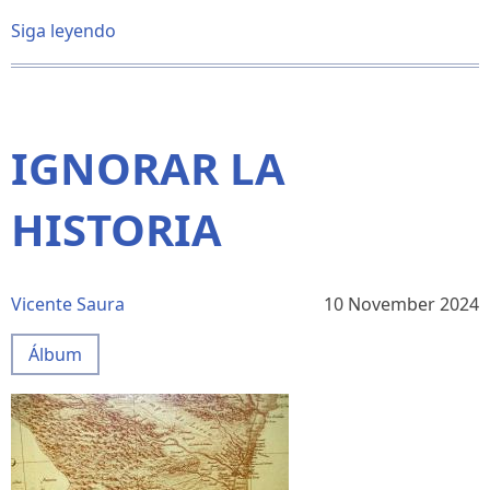
Siga leyendo
sobre
CRISTÓBAL
COLÓN,
VALENCIANO.
Conferencia
de
IGNORAR LA
Juan
García
Sentandreu
HISTORIA
Vicente Saura
10 November 2024
Álbum