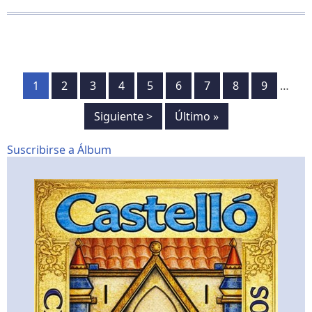
D.
VICENTE
BARRERA
SIMÓ:
los
Paginación
sueños
Página
1
Página
2
Página
3
Página
4
Página
5
Página
6
Página
7
Página
8
Página
9
…
se
cumplen
Siguiente
Siguiente >
Última
Último »
página
página
Suscribirse a Álbum