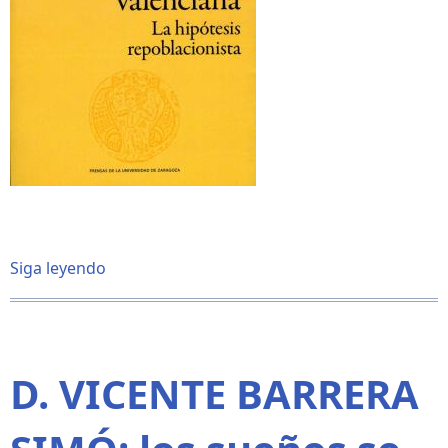
Siga leyendo
sobre
ORÍGENES
de
la
LENGUA
VALENCIANA.
D. VICENTE BARRERA
La
hipótesis
repoblacionista