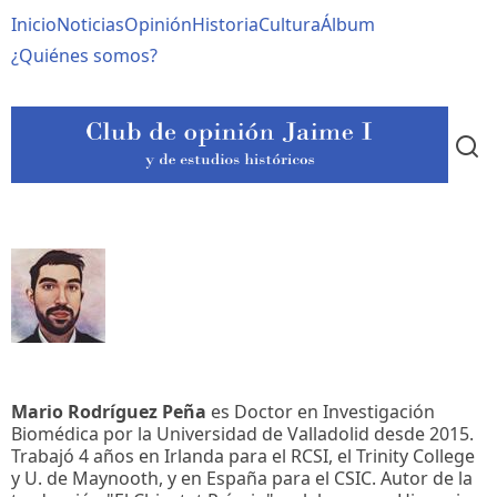
Pasar
Navegación
Inicio
Noticias
Opinión
Historia
Cultura
Álbum
al
contenido
principal
¿Quiénes somos?
principal
Mario Rodríguez Peña
es Doctor en Investigación
Biomédica por la Universidad de Valladolid desde 2015.
Trabajó 4 años en Irlanda para el RCSI, el Trinity College
y U. de Maynooth, y en España para el CSIC. Autor de la