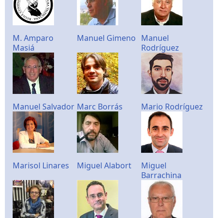
M. Amparo
Manuel Gimeno
Manuel
Masiá
Rodríguez
Manuel Salvador
Marc Borrás
Mario Rodríguez
Marisol Linares
Miguel Alabort
Miguel
Barrachina