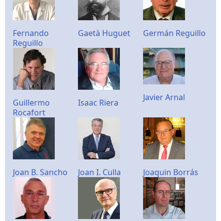
Fernando
Gaetà Huguet
Germán Reguillo
Reguillo
Javier Arnal
Guillermo
Isaac Riera
Rocafort
Joan B. Sancho
Joan I. Culla
Joaquin Borrás