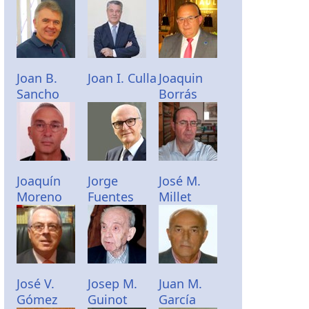
Joan B.
Joan I. Culla
Joaquin
Sancho
Borrás
Joaquín
Jorge
José M.
Moreno
Fuentes
Millet
José V.
Josep M.
Juan M.
Gómez
Guinot
García