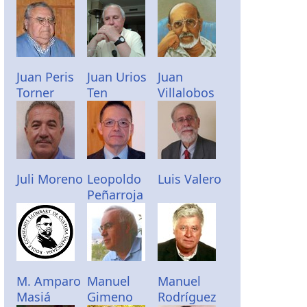
Juan Peris
Juan Urios
Juan
Torner
Ten
Villalobos
Juli Moreno
Leopoldo
Luis Valero
Peñarroja
M. Amparo
Manuel
Manuel
Masiá
Gimeno
Rodríguez