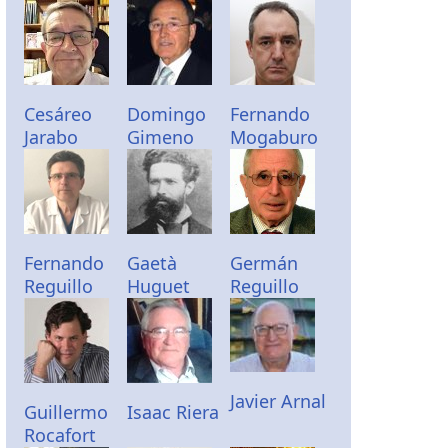
Cesáreo
Domingo
Fernando
Jarabo
Gimeno
Mogaburo
Fernando
Gaetà
Germán
Reguillo
Huguet
Reguillo
Javier Arnal
Guillermo
Isaac Riera
Rocafort