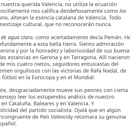
 nuestra querida Valencia, no utiliza la ecuación
. Sencillamente nos califica desdeñosamente como
los
no, alteran la esencia catalana de Valencia. Todo
estizaje cultural, que no reconocerán nunca.
 de agua clara
, como acertadamente decía Pemán. H
ofundamente a esta bella tierra. Siento admiración
Gerona y por la honradez y laboriosidad de sus buena
s estancias en Gerona y en Tarragona. Allí nacieron
 de mis cuatro nietos, seguidores entusiastas del
enten orgullosos con las victorias de Rafa Nadal, de
 fútbol en la Eurocopa y en el Mundial.
rante, desgraciadamente mueve sus peones con cierta
onsejo leer los estupendos análisis de nuestro
 en Cataluña, Baleares y en Valencia. Y
cidad del partido socialista. Ojalá que en algún
incongruente de
País Valenciá
y retomara su genuina
spañol.