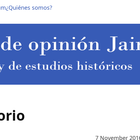
um
¿Quiénes somos?
orio
7 November 201