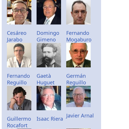
Cesáreo
Domingo
Fernando
Jarabo
Gimeno
Mogaburo
Fernando
Gaetà
Germán
Reguillo
Huguet
Reguillo
Javier Arnal
Guillermo
Isaac Riera
Rocafort