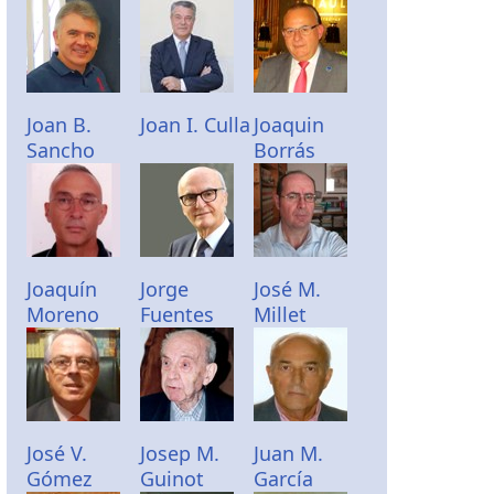
Joan B.
Joan I. Culla
Joaquin
Sancho
Borrás
Joaquín
Jorge
José M.
Moreno
Fuentes
Millet
José V.
Josep M.
Juan M.
Gómez
Guinot
García