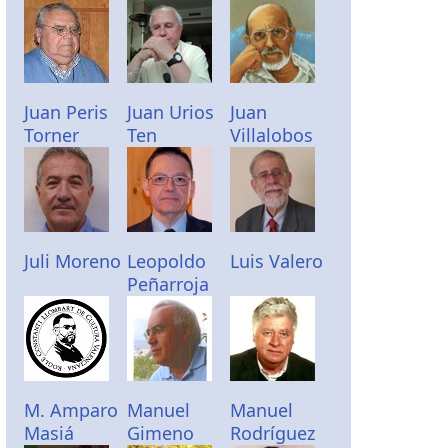
Juan Peris
Juan Urios
Juan
Torner
Ten
Villalobos
Juli Moreno
Leopoldo
Luis Valero
Peñarroja
M. Amparo
Manuel
Manuel
Masiá
Gimeno
Rodríguez