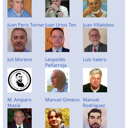
Juan Peris Torner
Juan Urios Ten
Juan Villalobos
Juli Moreno
Leopoldo
Luis Valero
Peñarroja
M. Amparo
Manuel Gimeno
Manuel
Masiá
Rodríguez