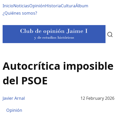
Pasar
Navegación
Inicio
Noticias
Opinión
Historia
Cultura
Álbum
al
contenido
principal
¿Quiénes somos?
principal
Autocrítica imposible
del PSOE
Javier Arnal
12 February 2026
Opinión