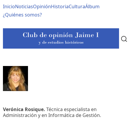
Pasar
Navegación
Inicio
Noticias
Opinión
Historia
Cultura
Álbum
al
contenido
principal
¿Quiénes somos?
principal
Verónica Rosique.
Técnica especialista en
Administración y en Informática de Gestión.