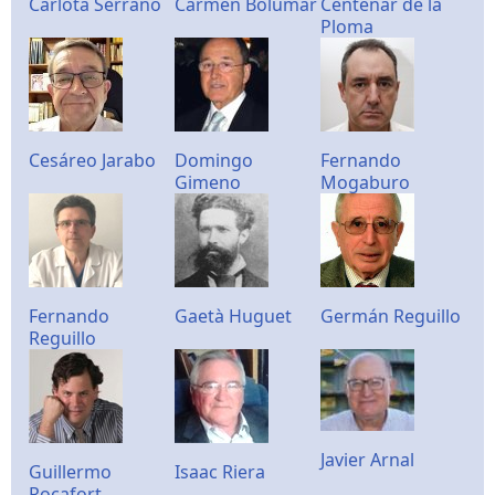
Carlota Serrano
Carmen Bolumar
Centenar de la
Ploma
Cesáreo Jarabo
Domingo
Fernando
Gimeno
Mogaburo
Fernando
Gaetà Huguet
Germán Reguillo
Reguillo
Javier Arnal
Guillermo
Isaac Riera
Rocafort