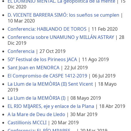
EL DOMINIO MENTAL. La geopolítica de la mente
|
15
Dic 2020
D. VICENTE BARRERA SIMÓ: los sueños se cumplen
|
10 Mar 2020
Conferencia: HABLANDO DE TOROS
|
11 Feb 2020
Conferencia sobre UNAMUNO y MILLÁN ASTRAY
|
28
Dic 2019
Conferencia
|
27 Oct 2019
50º Festival de los Pirineos JACA
|
11 Ago 2019
Sant Joan en MENORCA
|
22 Jul 2019
El Compromiso de CASPE 1412-2019
|
06 Jul 2019
La Llum de la MEMÒRIA (II) Sent Vicent
|
18 Mayo
2019
La Llum de la MEMÒRIA (I)
|
08 Mayo 2019
EL RIO MIJARES, eje y enlace de la Plana
|
18 Abr 2019
A la Mare de Deu de Lledo
|
30 Mar 2019
Castillionis MCCLI
|
20 Mar 2019
Conferencia: EL RÍO MIJARES ...
|
20 Mar 2019