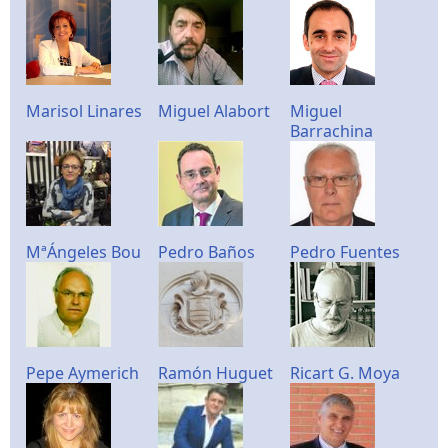
Marisol Linares
Miguel Alabort
Miguel
Barrachina
MªÁngeles Bou
Pedro Baños
Pedro Fuentes
Pepe Aymerich
Ramón Huguet
Ricart G. Moya