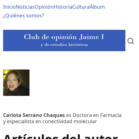
Pasar
Navegación
Inicio
Noticias
Opinión
Historia
Cultura
Álbum
al
contenido
principal
¿Quiénes somos?
principal
Carlota Serrano Chaques
es Doctora en Farmacia
y especialista en conectividad molecular
Artículos del autor