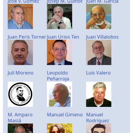
José V. Gómez
Josep M. Guinot
Juan M. García
Juan Peris Torner
Juan Urios Ten
Juan Villalobos
Juli Moreno
Leopoldo
Luis Valero
Peñarroja
M. Amparo
Manuel Gimeno
Manuel
Masiá
Rodríguez