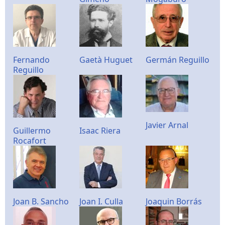
Fernando
Gaetà Huguet
Germán Reguillo
Reguillo
Javier Arnal
Guillermo
Isaac Riera
Rocafort
Joan B. Sancho
Joan I. Culla
Joaquin Borrás