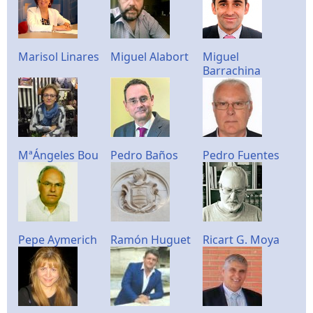
Marisol Linares
Miguel Alabort
Miguel
Barrachina
MªÁngeles Bou
Pedro Baños
Pedro Fuentes
Pepe Aymerich
Ramón Huguet
Ricart G. Moya