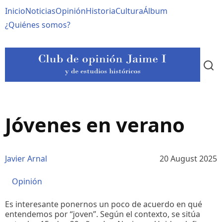
Pasar
Navegación
Inicio
Noticias
Opinión
Historia
Cultura
Álbum
al
contenido
principal
¿Quiénes somos?
principal
Jóvenes en verano
Javier Arnal
20 August 2025
Opinión
Es interesante ponernos un poco de acuerdo en qué
entendemos por “joven”. Según el contexto, se sitúa