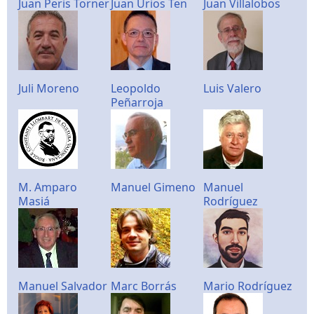
Juan Peris Torner
Juan Urios Ten
Juan Villalobos
Juli Moreno
Leopoldo
Luis Valero
Peñarroja
M. Amparo
Manuel Gimeno
Manuel
Masiá
Rodríguez
Manuel Salvador
Marc Borrás
Mario Rodríguez