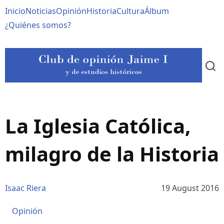
Pasar
Navegación
Inicio
Noticias
Opinión
Historia
Cultura
Álbum
al
contenido
principal
¿Quiénes somos?
principal
La Iglesia Católica,
milagro de la Historia
Isaac Riera
19 August 2016
Opinión