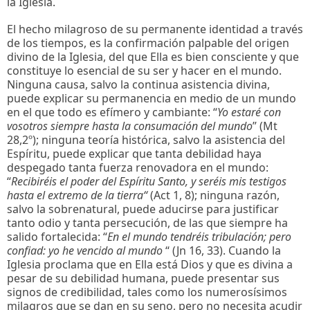
la Iglesia.
El hecho milagroso de su permanente identidad a través
de los tiempos, es la confirmación palpable del origen
divino de la Iglesia, del que Ella es bien consciente y que
constituye lo esencial de su ser y hacer en el mundo.
Ninguna causa, salvo la continua asistencia divina,
puede explicar su permanencia en medio de un mundo
en el que todo es efímero y cambiante: “
Yo estaré con
vosotros siempre hasta la consumación del mundo
” (Mt
28,2º); ninguna teoría histórica, salvo la asistencia del
Espíritu, puede explicar que tanta debilidad haya
despegado tanta fuerza renovadora en el mundo:
“
Recibiréis el poder del Espíritu Santo, y seréis mis testigos
hasta el extremo de la tierra“
(Act 1, 8); ninguna razón,
salvo la sobrenatural, puede aducirse para justificar
tanto odio y tanta persecución, de las que siempre ha
salido fortalecida: “
En el mundo tendréis tribulación; pero
confiad: yo he vencido al mundo
“ (Jn 16, 33). Cuando la
Iglesia proclama que en Ella está Dios y que es divina a
pesar de su debilidad humana, puede presentar sus
signos de credibilidad, tales como los numerosísimos
milagros que se dan en su seno, pero no necesita acudir