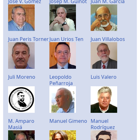
José V. Gómez
Josep M. Guinot
Juan M. García
Juan Peris Torner
Juan Urios Ten
Juan Villalobos
Juli Moreno
Leopoldo
Luis Valero
Peñarroja
M. Amparo
Manuel Gimeno
Manuel
Masiá
Rodríguez