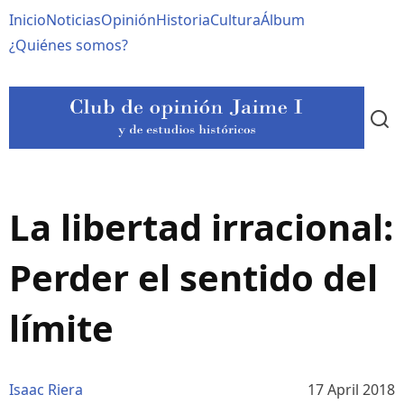
Pasar
Navegación
Inicio
Noticias
Opinión
Historia
Cultura
Álbum
al
contenido
principal
¿Quiénes somos?
principal
La libertad irracional:
Perder el sentido del
límite
Isaac Riera
17 April 2018