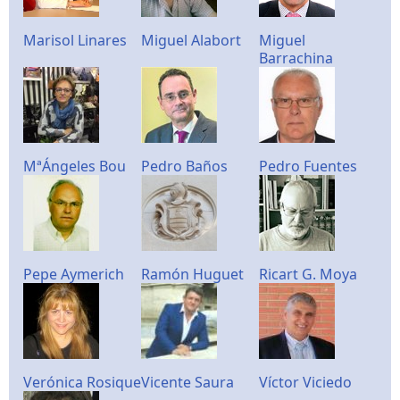
Marisol Linares
Miguel Alabort
Miguel
Barrachina
MªÁngeles Bou
Pedro Baños
Pedro Fuentes
Pepe Aymerich
Ramón Huguet
Ricart G. Moya
Verónica Rosique
Vicente Saura
Víctor Viciedo