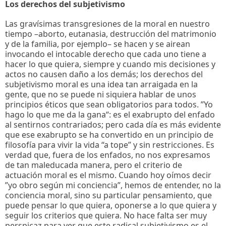
Los derechos del subjetivismo
Las gravísimas transgresiones de la moral en nuestro
tiempo –aborto, eutanasia, destrucción del matrimonio
y de la familia, por ejemplo– se hacen y se airean
invocando el intocable derecho que cada uno tiene a
hacer lo que quiera, siempre y cuando mis decisiones y
actos no causen daño a los demás; los derechos del
subjetivismo moral es una idea tan arraigada en la
gente, que no se puede ni siquiera hablar de unos
principios éticos que sean obligatorios para todos. ”Yo
hago lo que me da la gana“: es el exabrupto del enfado
al sentirnos contrariados; pero cada día es más evidente
que ese exabrupto se ha convertido en un principio de
filosofía para vivir la vida “a tope” y sin restricciones. Es
verdad que, fuera de los enfados, no nos expresamos
de tan maleducada manera, pero el criterio de
actuación moral es el mismo. Cuando hoy oímos decir
”yo obro según mi conciencia”, hemos de entender, no la
conciencia moral, sino su particular pensamiento, que
puede pensar lo que quiera, oponerse a lo que quiera y
seguir los criterios que quiera. No hace falta ser muy
perspicaz para ver que este radical subjetivismo es el