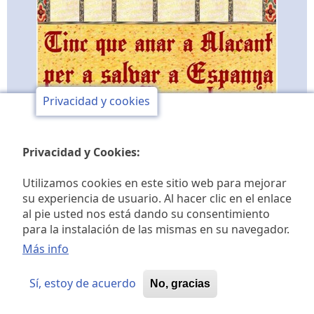
Privacidad y cookies
Privacidad y Cookies:
Utilizamos cookies en este sitio web para mejorar
su experiencia de usuario. Al hacer clic en el enlace
al pie usted nos está dando su consentimiento
Club de opinión y de
para la instalación de las mismas en su navegador.
estudios históricos Jaime I
Más info
Sí, estoy de acuerdo
No, gracias
© 2026 Club de opinión Jaime I, All rights reserved.