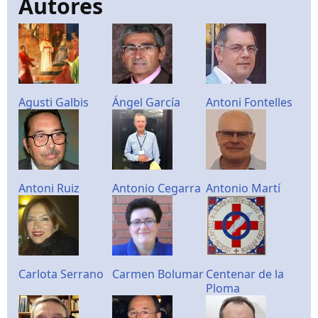
Autores
Agusti Galbis
Ángel García
Antoni Fontelles
Antoni Ruiz
Antonio Cegarra
Antonio Martí
Carlota Serrano
Carmen Bolumar
Centenar de la
Ploma