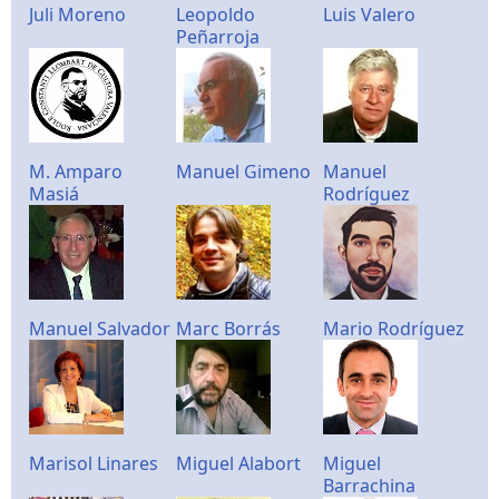
Juli Moreno
Leopoldo
Luis Valero
Peñarroja
M. Amparo
Manuel Gimeno
Manuel
Masiá
Rodríguez
Manuel Salvador
Marc Borrás
Mario Rodríguez
Marisol Linares
Miguel Alabort
Miguel
Barrachina