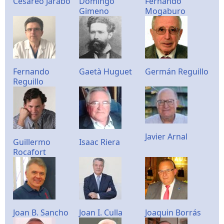
Cesáreo Jarabo
Domingo
Fernando
Gimeno
Mogaburo
Fernando
Gaetà Huguet
Germán Reguillo
Reguillo
Javier Arnal
Guillermo
Isaac Riera
Rocafort
Joan B. Sancho
Joan I. Culla
Joaquin Borrás