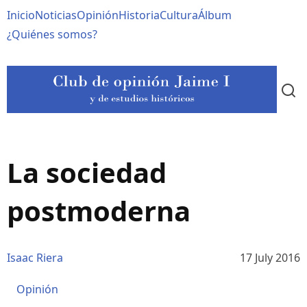
Pasar
Navegación
Inicio
Noticias
Opinión
Historia
Cultura
Álbum
al
contenido
principal
¿Quiénes somos?
principal
La sociedad
postmoderna
Isaac Riera
17 July 2016
Opinión