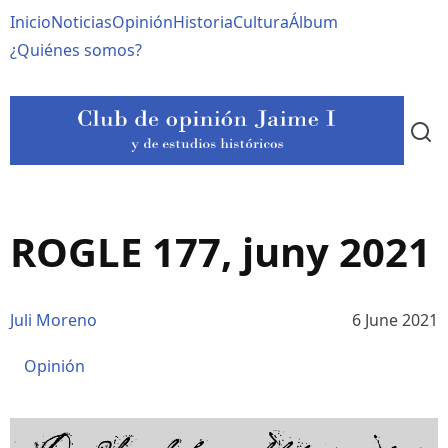
Pasar
Navegación
Inicio
Noticias
Opinión
Historia
Cultura
Álbum
al
contenido
principal
¿Quiénes somos?
principal
ROGLE 177, juny 2021
Juli Moreno
6 June 2021
Opinión