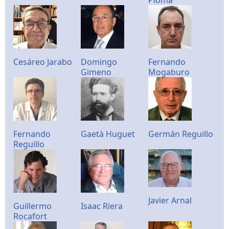
Ploma
Cesáreo Jarabo
Domingo
Fernando
Gimeno
Mogaburo
Fernando
Gaetà Huguet
Germán Reguillo
Reguillo
Javier Arnal
Guillermo
Isaac Riera
Rocafort