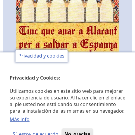
Privacidad y cookies
Privacidad y Cookies:
Utilizamos cookies en este sitio web para mejorar
su experiencia de usuario. Al hacer clic en el enlace
al pie usted nos está dando su consentimiento
Club de opinión y de
para la instalación de las mismas en su navegador.
Más info
estudios históricos Jaime I
Sí, estoy de acuerdo
No, gracias