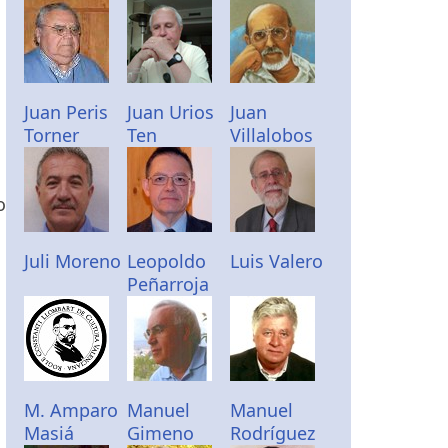
Juan Peris
Juan Urios
Juan
Torner
Ten
Villalobos
o
Juli Moreno
Leopoldo
Luis Valero
Peñarroja
M. Amparo
Manuel
Manuel
Masiá
Gimeno
Rodríguez