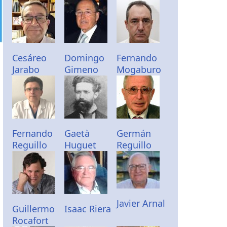
Cesáreo
Domingo
Fernando
Jarabo
Gimeno
Mogaburo
Fernando
Gaetà
Germán
Reguillo
Huguet
Reguillo
Javier Arnal
Guillermo
Isaac Riera
Rocafort