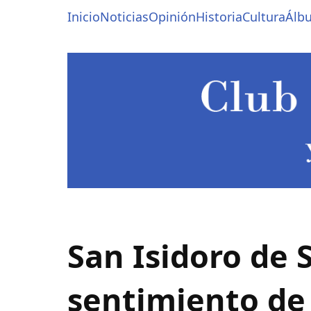
Pasar
Navegación
Inicio
Noticias
Opinión
Historia
Cultura
Álb
al
contenido
principal
principal
San Isidoro de S
sentimiento de