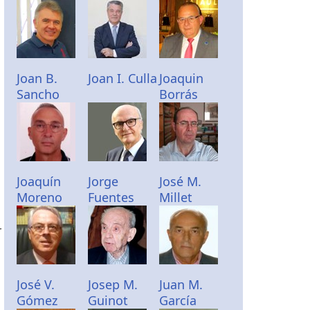
Joan B.
Joan I. Culla
Joaquin
Sancho
Borrás
Joaquín
Jorge
José M.
Moreno
Fuentes
Millet
r
José V.
Josep M.
Juan M.
Gómez
Guinot
García