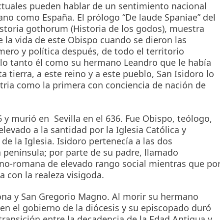
ctuales pueden hablar de un sentimiento nacional
o como España. El prólogo “De laude Spaniae” del
Historia gothorum (Historia de los godos), muestra
 la vida de este Obispo cuando se dieron las
mero y política después, de todo el territorio
llo tanto él como su hermano Leandro que le había
 tierra, a este reino y a este pueblo, San Isidoro lo
ria como la primera con conciencia de nación de
 y murió en Sevilla en el 636. Fue Obispo, teólogo,
elevado a la santidad por la Iglesia Católica y
e la Iglesia. Isidoro pertenecía a las dos
 península; por parte de su padre, llamado
pano-romana de elevado rango social mientras que po
con la realeza visigoda.
ona y San Gregorio Magno. Al morir su hermano
 en el gobierno de la diócesis y su episcopado duró
transición entre la decadencia de la Edad Antigua y