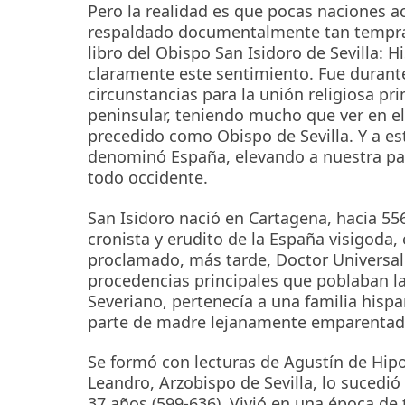
Pero la realidad es que pocas naciones a
respaldado documentalmente tan tempran
libro del Obispo San Isidoro de Sevilla: 
claramente este sentimiento. Fue durante
circunstancias para la unión religiosa pri
peninsular, teniendo mucho que ver en e
precedido como Obispo de Sevilla. Y a esta
denominó España, elevando a nuestra pat
todo occidente.
San Isidoro nació en Cartagena, hacia 556
cronista y erudito de la España visigoda, 
proclamado, más tarde, Doctor Universal d
procedencias principales que poblaban la
Severiano, pertenecía a una familia his
parte de madre lejanamente emparentada 
Se formó con lecturas de Agustín de Hip
Leandro, Arzobispo de Sevilla, lo sucedió
37 años (599-636). Vivió en una época de 