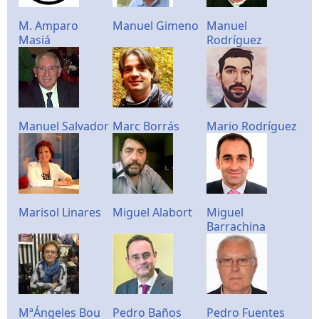
M. Amparo
Manuel Gimeno
Manuel
Masiá
Rodríguez
Manuel Salvador
Marc Borrás
Mario Rodríguez
Marisol Linares
Miguel Alabort
Miguel
Barrachina
MªÁngeles Bou
Pedro Baños
Pedro Fuentes