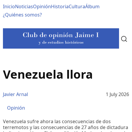
Pasar
Navegación
Inicio
Noticias
Opinión
Historia
Cultura
Álbum
al
contenido
principal
¿Quiénes somos?
principal
Venezuela llora
Javier Arnal
1 July 2026
Opinión
Venezuela sufre ahora las consecuencias de dos
terremotos y las consecuencias de 27 años de dictadura