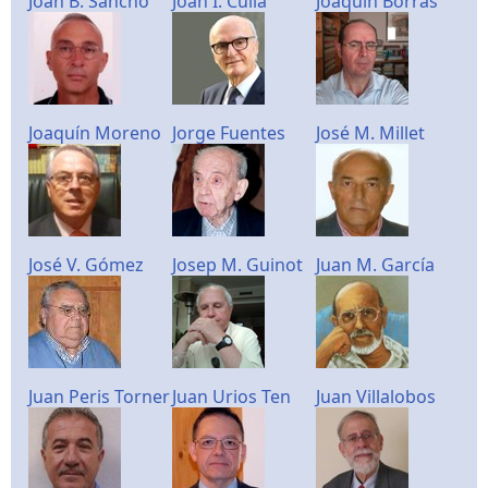
Joan B. Sancho
Joan I. Culla
Joaquin Borrás
Joaquín Moreno
Jorge Fuentes
José M. Millet
José V. Gómez
Josep M. Guinot
Juan M. García
Juan Peris Torner
Juan Urios Ten
Juan Villalobos