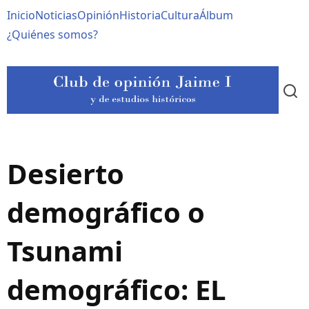
Pasar
Navegación
Inicio
Noticias
Opinión
Historia
Cultura
Álbum
al
contenido
principal
¿Quiénes somos?
principal
Desierto
demográfico o
Tsunami
demográfico: EL