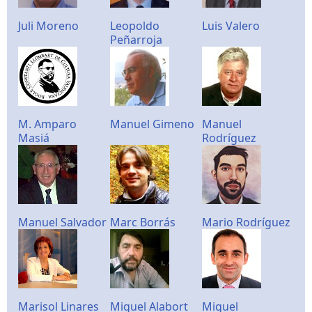
Juli Moreno
Leopoldo
Luis Valero
Peñarroja
M. Amparo
Manuel Gimeno
Manuel
Masiá
Rodríguez
Manuel Salvador
Marc Borrás
Mario Rodríguez
Marisol Linares
Miguel Alabort
Miguel