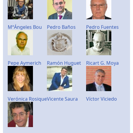
MªÁngeles Bou
Pedro Baños
Pedro Fuentes
Pepe Aymerich
Ramón Huguet
Ricart G. Moya
Verónica Rosique
Vicente Saura
Víctor Viciedo