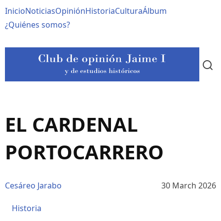
Pasar
Navegación
Inicio
Noticias
Opinión
Historia
Cultura
Álbum
al
contenido
principal
¿Quiénes somos?
principal
EL CARDENAL
PORTOCARRERO
Cesáreo Jarabo
30 March 2026
Historia