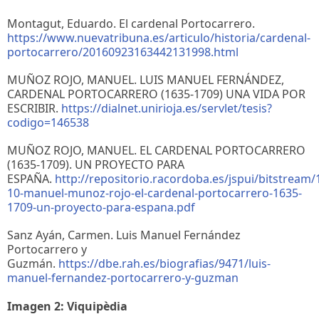
Montagut, Eduardo. El cardenal Portocarrero.
https://www.nuevatribuna.es/articulo/historia/cardenal-
portocarrero/20160923163442131998.html
MUÑOZ ROJO, MANUEL. LUIS MANUEL FERNÁNDEZ,
CARDENAL PORTOCARRERO (1635-1709) UNA VIDA POR
ESCRIBIR.
https://dialnet.unirioja.es/servlet/tesis?
codigo=146538
MUÑOZ ROJO, MANUEL. EL CARDENAL PORTOCARRERO
(1635-1709). UN PROYECTO PARA
ESPAÑA.
http://repositorio.racordoba.es/jspui/bitstrea
10-manuel-munoz-rojo-el-cardenal-portocarrero-1635-
1709-un-proyecto-para-espana.pdf
Sanz Ayán, Carmen. Luis Manuel Fernández
Portocarrero y
Guzmán.
https://dbe.rah.es/biografias/9471/luis-
manuel-fernandez-portocarrero-y-guzman
Imagen 2: Viquipèdia