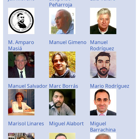
Peñarroja
M. Amparo
Manuel Gimeno
Manuel
Masiá
Rodríguez
Manuel Salvador
Marc Borrás
Mario Rodríguez
Marisol Linares
Miguel Alabort
Miguel
Barrachina