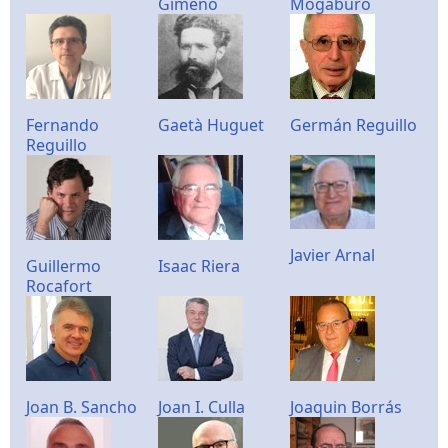
Gimeno
Mogaburo
Fernando
Gaetà Huguet
Germán Reguillo
Reguillo
Javier Arnal
Guillermo
Isaac Riera
Rocafort
Joan B. Sancho
Joan I. Culla
Joaquin Borrás