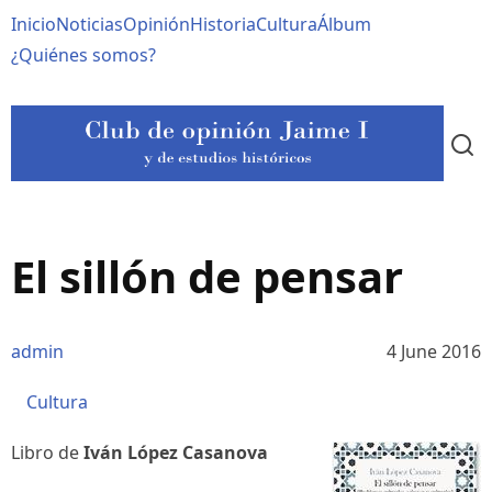
Pasar
Navegación
Inicio
Noticias
Opinión
Historia
Cultura
Álbum
al
contenido
principal
¿Quiénes somos?
principal
El sillón de pensar
admin
4 June 2016
Cultura
Libro de
Iván López Casanova