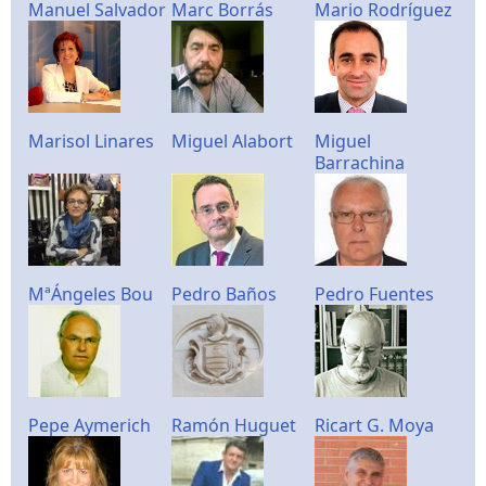
Manuel Salvador
Marc Borrás
Mario Rodríguez
Marisol Linares
Miguel Alabort
Miguel
Barrachina
MªÁngeles Bou
Pedro Baños
Pedro Fuentes
Pepe Aymerich
Ramón Huguet
Ricart G. Moya