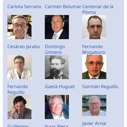
Carlota Serrano
Carmen Bolumar
Centenar de la
Ploma
Cesáreo Jarabo
Domingo
Fernando
Gimeno
Mogaburo
Fernando
Gaetà Huguet
Germán Reguillo
Reguillo
Javier Arnal
Guillermo
Isaac Riera