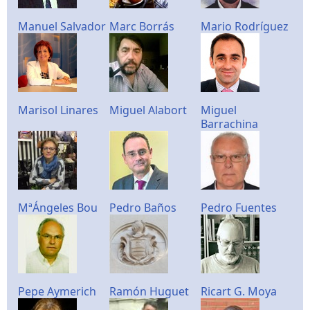
Manuel Salvador
Marc Borrás
Mario Rodríguez
Marisol Linares
Miguel Alabort
Miguel
Barrachina
MªÁngeles Bou
Pedro Baños
Pedro Fuentes
Pepe Aymerich
Ramón Huguet
Ricart G. Moya