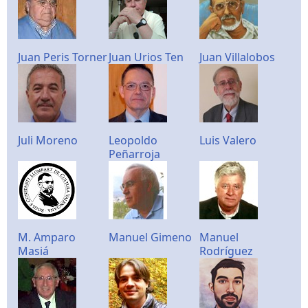
Juan Peris Torner
Juan Urios Ten
Juan Villalobos
Juli Moreno
Leopoldo
Luis Valero
Peñarroja
M. Amparo
Manuel Gimeno
Manuel
Masiá
Rodríguez