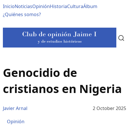
Pasar
Navegación
Inicio
Noticias
Opinión
Historia
Cultura
Álbum
al
contenido
principal
¿Quiénes somos?
principal
Genocidio de
cristianos en Nigeria
Javier Arnal
2 October 2025
Opinión