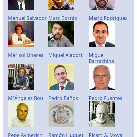
Manuel Salvador
Marc Borrás
Mario Rodríguez
Marisol Linares
Miguel Alabort
Miguel
Barrachina
MªÁngeles Bou
Pedro Baños
Pedro Fuentes
Pepe Aymerich
Ramón Huguet
Ricart G. Moya