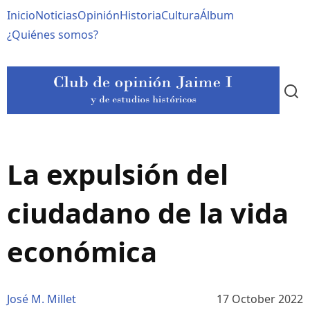
Pasar
Navegación
Inicio
Noticias
Opinión
Historia
Cultura
Álbum
al
contenido
principal
¿Quiénes somos?
principal
La expulsión del
ciudadano de la vida
económica
José M. Millet
17 October 2022