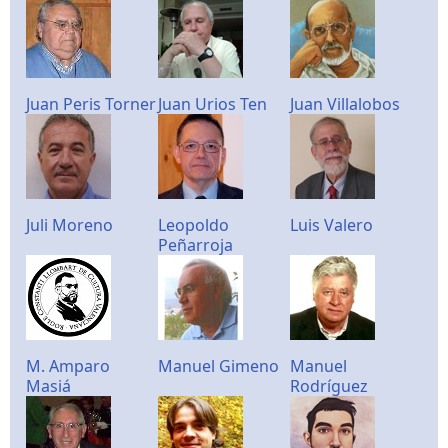
Juan Peris Torner
Juan Urios Ten
Juan Villalobos
Juli Moreno
Leopoldo
Luis Valero
Peñarroja
M. Amparo
Manuel Gimeno
Manuel
Masiá
Rodríguez