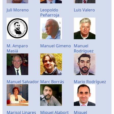
Juli Moreno
Leopoldo
Luis Valero
Peñarroja
M. Amparo
Manuel Gimeno
Manuel
Masiá
Rodríguez
Manuel Salvador
Marc Borrás
Mario Rodríguez
Marisol Linares
Miguel Alabort
Miguel