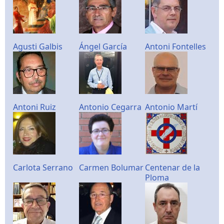
Agusti Galbis
Ángel García
Antoni Fontelles
Antoni Ruiz
Antonio Cegarra
Antonio Martí
Carlota Serrano
Carmen Bolumar
Centenar de la
Ploma