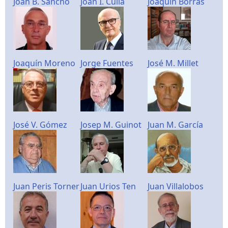
Joan B. Sancho
Joan I. Culla
Joaquin Borrás
Joaquín Moreno
Jorge Fuentes
José M. Millet
José V. Gómez
Josep M. Guinot
Juan M. García
Juan Peris Torner
Juan Urios Ten
Juan Villalobos