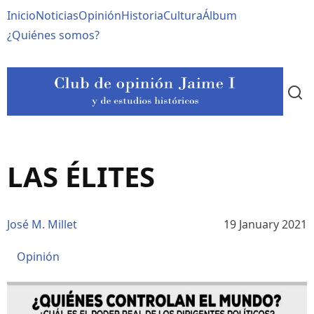
Pasar
Navegación
Inicio
Noticias
Opinión
Historia
Cultura
Álbum
al
contenido
principal
¿Quiénes somos?
principal
LAS ÉLITES
José M. Millet
19 January 2021
Opinión