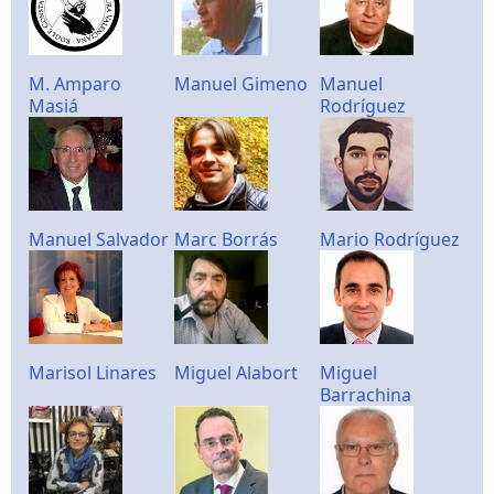
M. Amparo
Manuel Gimeno
Manuel
Masiá
Rodríguez
Manuel Salvador
Marc Borrás
Mario Rodríguez
Marisol Linares
Miguel Alabort
Miguel
Barrachina