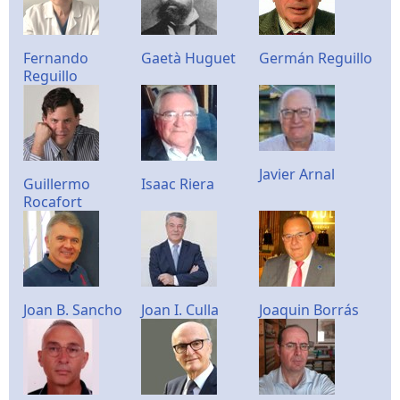
Fernando
Gaetà Huguet
Germán Reguillo
Reguillo
Javier Arnal
Guillermo
Isaac Riera
Rocafort
Joan B. Sancho
Joan I. Culla
Joaquin Borrás