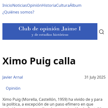
Pasar
Navegación
Inicio
Noticias
Opinión
Historia
Cultura
Álbum
al
contenido
principal
¿Quiénes somos?
principal
Ximo Puig calla
Javier Arnal
31 July 2025
Opinión
Ximo Puig (Morella, Castellón, 1959) ha vivido de y para
la política, a excepción de un paso efímero en que