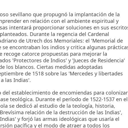
ioso sevillano que propugnó la implantación de la
mprender en relación con el ambiente espiritual y
Casas intentará proporcionar soluciones en sus escrito
planteados. Durante la regencia del Cardenal
 Adriano de Utrech dos Memoriales: el 'Memorial de
e se encontraban los indios y critica algunas práctica
e recoge catorce propuestas para mejorar la
dos 'Protectores de Indios' y 'Jueces de Residencia'
 de los blancos. Ciertas medidas adoptadas
septiembre de 1518 sobre las 'Mercedes y libertades
 las Indias'.
so del establecimiento de encomiendas para colonizar
base teológica. Durante el período de 1522-1537 en el
ola se dedicó al estudio de la teología, historia,
Brevísima relación de la destrucción de las Indias',
s Indias' y forjó las armas ideológicas que usaría el
rsión pacífica y el modo de atraer a todos los