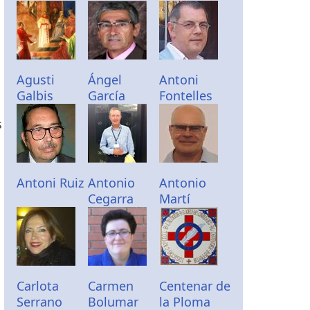
Agusti
Ángel
Antoni
Galbis
García
Fontelles
s
Antoni Ruiz
Antonio
Antonio
Cegarra
Martí
ó
Carlota
Carmen
Centenar de
Serrano
Bolumar
la Ploma