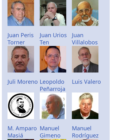
Juan Peris
Juan Urios
Juan
Torner
Ten
Villalobos
Juli Moreno
Leopoldo
Luis Valero
Peñarroja
M. Amparo
Manuel
Manuel
Masiá
Gimeno
Rodríguez