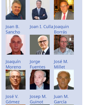
Joan B.
Joan I. Culla
Joaquin
Sancho
Borrás
Joaquín
Jorge
José M.
Moreno
Fuentes
Millet
José V.
Josep M.
Juan M.
Gómez
Guinot
García