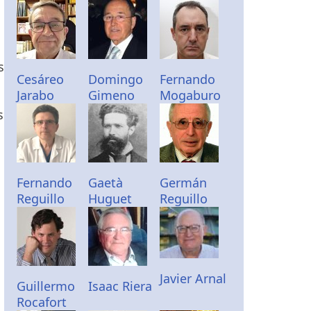
s
Cesáreo
Domingo
Fernando
Jarabo
Gimeno
Mogaburo
s
Fernando
Gaetà
Germán
Reguillo
Huguet
Reguillo
Javier Arnal
Guillermo
Isaac Riera
Rocafort