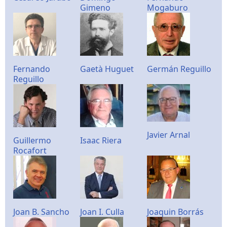
Gimeno
Mogaburo
Fernando
Gaetà Huguet
Germán Reguillo
Reguillo
Javier Arnal
Guillermo
Isaac Riera
Rocafort
Joan B. Sancho
Joan I. Culla
Joaquin Borrás