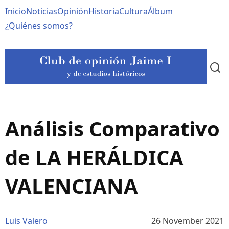
Pasar
Navegación
Inicio
Noticias
Opinión
Historia
Cultura
Álbum
al
contenido
principal
¿Quiénes somos?
principal
Análisis Comparativo
de LA HERÁLDICA
VALENCIANA
Luis Valero
26 November 2021