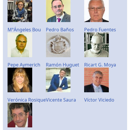
MªÁngeles Bou
Pedro Baños
Pedro Fuentes
Pepe Aymerich
Ramón Huguet
Ricart G. Moya
Verónica Rosique
Vicente Saura
Víctor Viciedo