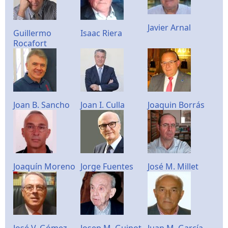
Javier Arnal
Guillermo
Isaac Riera
Rocafort
Joan B. Sancho
Joan I. Culla
Joaquin Borrás
Joaquín Moreno
Jorge Fuentes
José M. Millet
José V. Gómez
Josep M. Guinot
Juan M. García