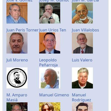
Juan Peris Torner
Juan Urios Ten
Juan Villalobos
Juli Moreno
Leopoldo
Luis Valero
Peñarroja
M. Amparo
Manuel Gimeno
Manuel
Masiá
Rodríguez