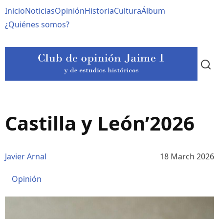
Pasar
Navegación
Inicio
Noticias
Opinión
Historia
Cultura
Álbum
al
contenido
principal
¿Quiénes somos?
principal
Castilla y León’2026
Javier Arnal
18 March 2026
Opinión