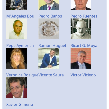
MªÁngeles Bou
Pedro Baños
Pedro Fuentes
Pepe Aymerich
Ramón Huguet
Ricart G. Moya
Verónica Rosique
Vicente Saura
Víctor Viciedo
Xavier Gimeno