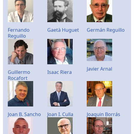
Fernando
Gaetà Huguet
Germán Reguillo
Reguillo
Javier Arnal
Guillermo
Isaac Riera
Rocafort
Joan B. Sancho
Joan I. Culla
Joaquin Borrás