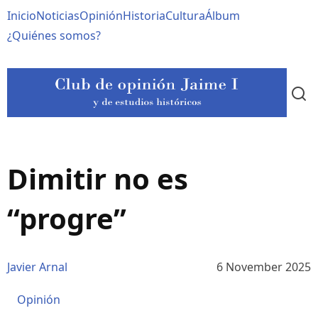
Pasar
Navegación
Inicio
Noticias
Opinión
Historia
Cultura
Álbum
al
contenido
principal
¿Quiénes somos?
principal
Dimitir no es
“progre”
Javier Arnal
6 November 2025
Opinión