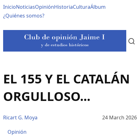
Pasar
Navegación
Inicio
Noticias
Opinión
Historia
Cultura
Álbum
al
contenido
principal
¿Quiénes somos?
principal
EL 155 Y EL CATALÁN
ORGULLOSO...
Ricart G. Moya
24 March 2026
Opinión