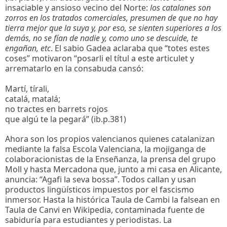
insaciable y ansioso vecino del Norte:
los catalanes son
zorros en los tratados comerciales, presumen de que no hay
tierra mejor que la suya y, por eso, se sienten superiores a los
demás, no se fían de nadie y, como uno se descuide, te
engañan, etc
. El sabio Gadea aclaraba que “totes estes
coses” motivaron “posarli el títul a este articulet y
arrematarlo en la consabuda cansó:
Martí, tírali,
catalá, matalá;
no tractes en barrets rojos
que algú te la pegará” (ib.p.381)
Ahora son los propios valencianos quienes catalanizan
mediante la falsa Escola Valenciana, la mojiganga de
colaboracionistas de la Enseñanza, la prensa del grupo
Moll y hasta Mercadona que, junto a mi casa en Alicante,
anuncia: “Agafi la seva bossa”. Todos callan y usan
productos lingüísticos impuestos por el fascismo
inmersor. Hasta la histórica Taula de Cambi la falsean en
Taula de Canvi en Wikipedia, contaminada fuente de
sabiduría para estudiantes y periodistas. La