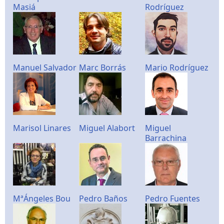
Masiá
Rodríguez
Manuel Salvador
Marc Borrás
Mario Rodríguez
Marisol Linares
Miguel Alabort
Miguel
Barrachina
MªÁngeles Bou
Pedro Baños
Pedro Fuentes