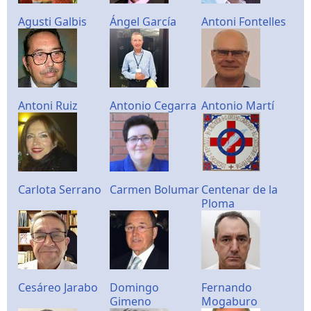
Agusti Galbis
Ángel García
Antoni Fontelles
Antoni Ruiz
Antonio Cegarra
Antonio Martí
Carlota Serrano
Carmen Bolumar
Centenar de la
Ploma
Cesáreo Jarabo
Domingo
Fernando
Gimeno
Mogaburo