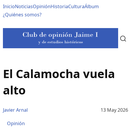
Pasar
Navegación
Inicio
Noticias
Opinión
Historia
Cultura
Álbum
al
contenido
principal
¿Quiénes somos?
principal
El Calamocha vuela
alto
Javier Arnal
13 May 2026
Opinión