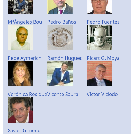
MªÁngeles Bou
Pedro Baños
Pedro Fuentes
Pepe Aymerich
Ramón Huguet
Ricart G. Moya
Verónica Rosique
Vicente Saura
Víctor Viciedo
Xavier Gimeno