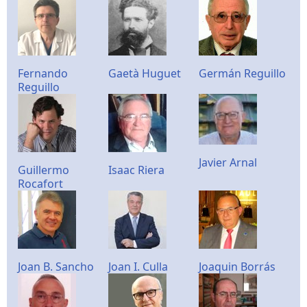
Fernando
Gaetà Huguet
Germán Reguillo
Reguillo
Javier Arnal
Guillermo
Isaac Riera
Rocafort
Joan B. Sancho
Joan I. Culla
Joaquin Borrás