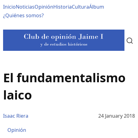
Pasar
Navegación
Inicio
Noticias
Opinión
Historia
Cultura
Álbum
al
contenido
principal
¿Quiénes somos?
principal
El fundamentalismo
laico
Isaac Riera
24 January 2018
Opinión