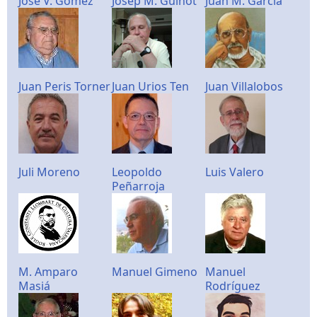
José V. Gómez
Josep M. Guinot
Juan M. García
Juan Peris Torner
Juan Urios Ten
Juan Villalobos
Juli Moreno
Leopoldo
Luis Valero
Peñarroja
M. Amparo
Manuel Gimeno
Manuel
Masiá
Rodríguez