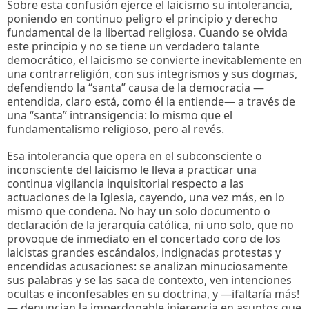
Sobre esta confusión ejerce el laicismo su intolerancia,
poniendo en continuo peligro el principio y derecho
fundamental de la libertad religiosa. Cuando se olvida
este principio y no se tiene un verdadero talante
democrático, el laicismo se convierte inevitablemente en
una contrarreligión, con sus integrismos y sus dogmas,
defendiendo la “santa” causa de la democracia —
entendida, claro está, como él la entiende— a través de
una “santa” intransigencia: lo mismo que el
fundamentalismo religioso, pero al revés.
Esa intolerancia que opera en el subconsciente o
inconsciente del laicismo le lleva a practicar una
continua vigilancia inquisitorial respecto a las
actuaciones de la Iglesia, cayendo, una vez más, en lo
mismo que condena. No hay un solo documento o
declaración de la jerarquía católica, ni uno solo, que no
provoque de inmediato en el concertado coro de los
laicistas grandes escándalos, indignadas protestas y
encendidas acusaciones: se analizan minuciosamente
sus palabras y se las saca de contexto, ven intenciones
ocultas e inconfesables en su doctrina, y —ifaltaría más!
— denuncian la imperdonable injerencia en asuntos que