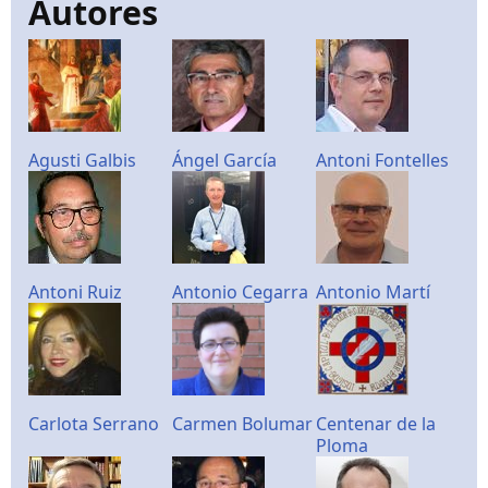
Autores
Agusti Galbis
Ángel García
Antoni Fontelles
Antoni Ruiz
Antonio Cegarra
Antonio Martí
Carlota Serrano
Carmen Bolumar
Centenar de la
Ploma