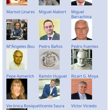
Marisol Linares
Miguel Alabort
Miguel
Barrachina
MªÁngeles Bou
Pedro Baños
Pedro Fuentes
Pepe Aymerich
Ramón Huguet
Ricart G. Moya
Verónica Rosique
Vicente Saura
Víctor Viciedo