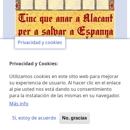
Privacidad y cookies
Privacidad y Cookies:
Utilizamos cookies en este sitio web para mejorar
su experiencia de usuario. Al hacer clic en el enlace
al pie usted nos está dando su consentimiento
Club de opinión y de
para la instalación de las mismas en su navegador.
Más info
estudios históricos Jaime I
Sí, estoy de acuerdo
No, gracias
© 2026 Club de opinión Jaime I, All rights reserved.