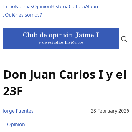
Pasar
Navegación
Inicio
Noticias
Opinión
Historia
Cultura
Álbum
al
contenido
principal
¿Quiénes somos?
principal
Don Juan Carlos I y el
23F
Jorge Fuentes
28 February 2026
Opinión