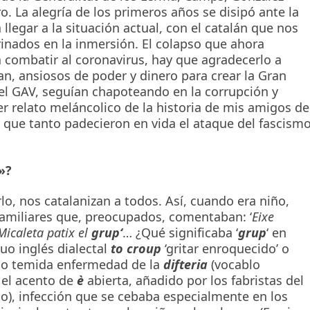
o. La alegría de los primeros años se disipó ante la
llegar a la situación actual, con el catalán que nos
rinados en la inmersión. El colapso que ahora
 combatir al coronavirus, hay que agradecerlo a
an, ansiosos de poder y dinero para crear la Gran
el GAV, seguían chapoteando en la corrupción y
r relato meláncolico de la historia de mis amigos de
y que tanto padecieron en vida el ataque del fascism
»?
rlo, nos catalanizan a todos. Así, cuando era niño,
familiares que, preocupados, comentaban: ‘
Eixe
 Micaleta patix el
grup‘
… ¿Qué significaba ‘
grup
‘ en
uo inglés dialectal
to croup
‘gritar enroquecido’ o
ntaño temida enfermedad de la
difteria
(vocablo
 el acento de
è
abierta, añadido por los fabristas del
no), infección que se cebaba especialmente en los