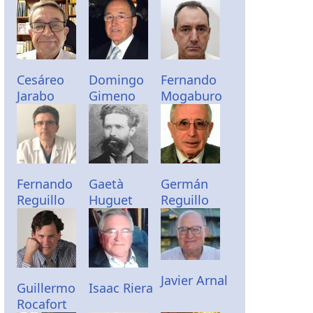
Cesáreo
Domingo
Fernando
Jarabo
Gimeno
Mogaburo
Fernando
Gaetà
Germán
Reguillo
Huguet
Reguillo
Javier Arnal
Guillermo
Isaac Riera
Rocafort