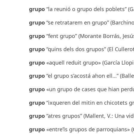
grupo
“la reunió o grupo dels poblets” (Ga
grupo
“se retratarem en grupo” (Barchino,
grupo
“fent grupo” (Morante Borrás, Jesús
grupo
“quins dels dos grupos” (El Culler
grupo
«aquell reduit grupo» (García Llopis
grupo
“el grupo s’acostá ahon ell…” (Balle
grupo
«un grupo de cases que hian perdud
grupo
“ixqueren del mitin en chicotets gr
grupo
“atres grupos” (Mallent, V.: Una vi
grupo
«entre’ls grupos de parroquians» (