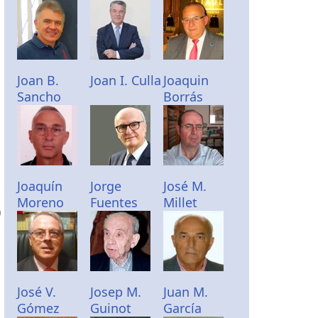
Joan B.
Joan I. Culla
Joaquin
Sancho
Borrás
Joaquín
Jorge
José M.
Moreno
Fuentes
Millet
)
José V.
Josep M.
Juan M.
Gómez
Guinot
García