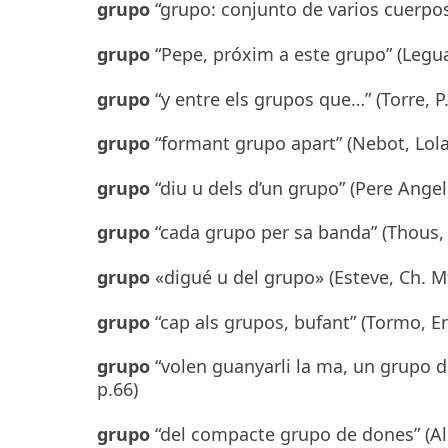
grupo
“grupo: conjunto de varios cuerpos
grupo
“Pepe, próxim a este grupo” (Legua,
grupo
“y entre els grupos que…” (Torre, P.
grupo
“formant grupo apart” (Nebot, Lola 
grupo
“diu u dels d’un grupo” (Pere Angele
grupo
“cada grupo per sa banda” (Thous, M
grupo
«digué u del grupo» (Esteve, Ch. Mª:
grupo
“cap als grupos, bufant” (Tormo, En
grupo
“volen guanyarli la ma, un grupo d
p.66)
grupo
“del compacte grupo de dones” (Alm