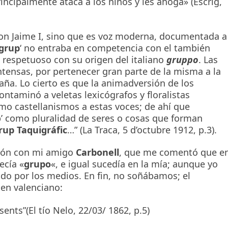
rincipalmente ataca a los niños y les ahoga» (Escrig,
con Jaime I, sino que es voz moderna, documentada a
grup
‘ no entraba en competencia con el también
, respetuoso con su origen del italiano
gruppo
. Las
intensas, por pertenecer gran parte de la misma a la
aña.
Lo cierto es que la animadversión de los
ontaminó a veletas lexicógrafos y floralistas
omo castellanismos a estas voces; de ahí que
’ como pluralidad de seres o cosas que forman
up Taquigráfic
…” (La Traca, 5 d’octubre 1912, p.3).
ción con mi amigo
Carbonell
, que me comentó que e
ecía «
grupo
«, e igual sucedía en la mía; aunque yo
do por los medios. En fin, no soñábamos; el
 en valenciano:
ents”(El tío Nelo, 22/03/ 1862, p.5)