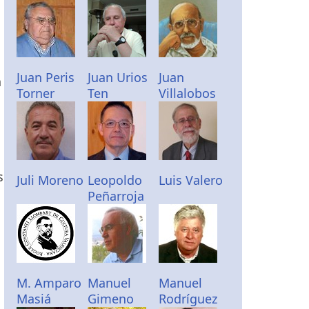
Juan Peris
Juan Urios
Juan
n
Torner
Ten
Villalobos
s
Juli Moreno
Leopoldo
Luis Valero
Peñarroja
M. Amparo
Manuel
Manuel
Masiá
Gimeno
Rodríguez