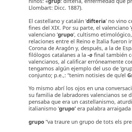
niños: «
grup
: difteria, enfermedad que p
Llombart: Dicc. 1887).
El castellano y catalán ‘
difteria
‘ no vino 
fines del XIX. Por su parte, el valenciano ‘
valenciano ‘
grupo
‘, cultismo etimológico
relaciones entre el Reino e Italia fueron 
Corona de Aragón y, después, a la de Esp
filólogos catalanes a la
-o
final también c
valencianos, al calificar erróneamente c
tengamos algún ejemplo del uso de ‘grup
conjunto; p.e.,: “tenim notisies de qu’el
Gr
Yo mismo abrí los ojos en una conversa
su familia de labradores valencianos se d
pensaba que era un castellanismo, aturdi
italianismo ‘
grupo‘
era palabra arraigada
grupo
“va traure un grupo de tots els pres