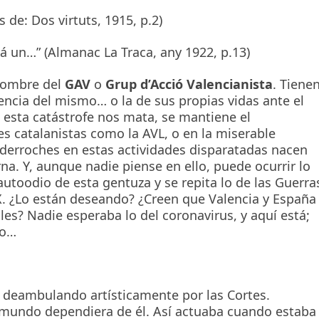
de: Dos virtuts, 1915, p.2)
sá un…” (Almanac La Traca, any 1922, p.13)
 nombre del
GAV
o
Grup d’Acció Valencianista
. Tiene
ncia del mismo… o la de sus propias vidas ante el
esta catástrofe nos mata, se mantiene el
es catalanistas como la AVL, o en la miserable
 derroches en estas actividades disparatadas nacen
a. Y, aunque nadie piense en ello, puede ocurrir lo
utoodio de esta gentuza y se repita lo de las Guerra
l XX. ¿Lo están deseando? ¿Creen que Valencia y España
es? Nadie esperaba lo del coronavirus, y aquí está;
ro…
deambulando artísticamente por las Cortes.
l mundo dependiera de él. Así actuaba cuando estaba