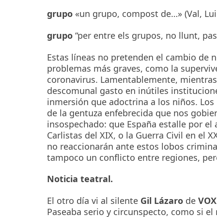
grupo
«un grupo, compost de…» (Val, Luis 
grupo
“per entre els grupos, no llunt, pa
Estas líneas no pretenden el cambio de
problemas más graves, como la supervive
coronavirus. Lamentablemente, mientras 
descomunal gasto en inútiles institucion
inmersión que adoctrina a los niños. Los
de la gentuza enfebrecida que nos gobiern
insospechado: que España estalle por el a
Carlistas del XIX, o la Guerra Civil en e
no reaccionarán ante estos lobos criminal
tampoco un conflicto entre regiones, pe
Noticia teatral.
El otro día vi al silente
Gil Lázaro
de
VOX
Paseaba serio y circunspecto, como si e