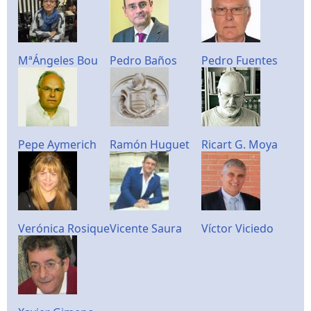
MªÁngeles Bou
Pedro Baños
Pedro Fuentes
Pepe Aymerich
Ramón Huguet
Ricart G. Moya
Verónica Rosique
Vicente Saura
Víctor Viciedo