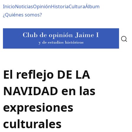
Pasar
Navegación
Inicio
Noticias
Opinión
Historia
Cultura
Álbum
al
contenido
principal
¿Quiénes somos?
principal
El reflejo DE LA
NAVIDAD en las
expresiones
culturales