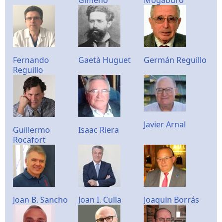
Gimeno
Mogaburo
Fernando
Gaetà Huguet
Germán Reguillo
Reguillo
Javier Arnal
Guillermo
Isaac Riera
Rocafort
Joan B. Sancho
Joan I. Culla
Joaquin Borrás