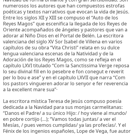
numerosos los autores que han compuestos estrofas
poéticas y textos narrativos que evocan la vida de Jesús.
Entre los siglos XII y XIII se compuso el “Auto de los
Reyes Magos” que escenifica la llegada de los Reyes de
Oriente acompañados de ángeles y pastores que van a
adorar al Niño Dios en el Portal de Belén. La escritora
valenciana del siglo XV Sor Isabel de Villena en varios
capítulos de su obra “Vita Christi” relata en su dulce
lengua valenciana escenas de la Natividad y de la
Adoración de los Reyes Magos, como se refleja en el
capítulo LXVI titulado “Com la Sanctissima Verge reposa
lo seu divinal fill en lo pesebre e fon conegut e reverit
per lo bou e ase” y en el capítulo LXVII que narra “Com
los pastors vingueren adorar lo senyor e fer reverencia
a la excellent mare sua”·
La escritora mística Teresa de Jesús compuso poesía
dedicada a la Navidad para sus monjas carmelitanas:
“Danos el Padre/ a su único Hijo: / hoy viene al mundo/
en pobre cortijo (…); “Vamos todas juntas/ a ver el
Mesías, / pues vemos cumplidas/ ya las profecías/. Y el
Fénix de los ingenios españoles, Lope de Vega, fue autor