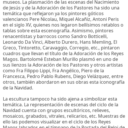
museos. La plasmación de las escenas del Nacimiento
de Jesús y de la Adoración de los Pastores ha sido una
temática que reflejaron ya los pintores góticos
valencianos Pere Nicolau, Miquel Alcañiz, Antoni Peris
en el siglo XV, quienes nos legaron bellísimos retablos o
tablas sobre esta escenografía. Asimismo, pintores
renacentistas y barrocos como Sandro Botticelli,
Leonardo Da Vinci, Alberto Durero, Hans Memling, El
Greco, Tintoretto, Caravaggio, Corregio, etc., pintaron
cuadros que llevan el título de la Adoración de los Reyes
Magos. Bartolomé Esteban Murillo plasmó en uno de
sus lienzos la Adoración de los Pastores y otros artistas
como Fra Filippo Lippi, Fra Angélico, Piero de la
Francesca, Pedro Pablo Rubens, Diego Velázquez, entre
otros, también abordaron en sus obras esta iconografía
de la Navidad.
La escultura tampoco ha sido ajena a simbolizar esta
temática. La representación de escenas del ciclo de la
Navidad cuenta con grupos escultóricos, relieves,
mosaicos, grabados, vitrales, relicarios, etc. Muestras de
ello las podemos visualizar en el ciclo de los Reyes
Magos labrados en el tímpano de la Portada del Reloj de