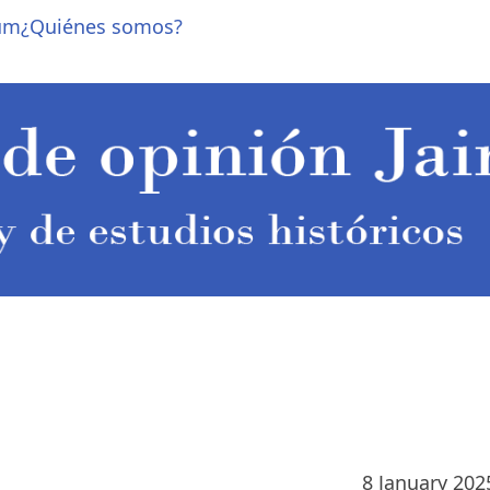
um
¿Quiénes somos?
N
8 January 202