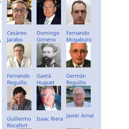
o
Cesáreo
Domingo
Fernando
Jarabo
Gimeno
Mogaburo
s
a
Fernando
Gaetà
Germán
Reguillo
Huguet
Reguillo
Javier Arnal
Guillermo
Isaac Riera
Rocafort