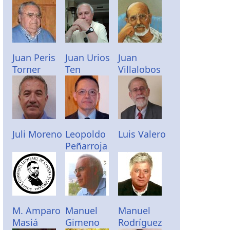
Juan Peris
Juan Urios
Juan
Torner
Ten
Villalobos
Juli Moreno
Leopoldo
Luis Valero
Peñarroja
M. Amparo
Manuel
Manuel
Masiá
Gimeno
Rodríguez