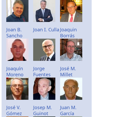
Joan B.
Joan I. Culla
Joaquin
Sancho
Borrás
Joaquín
Jorge
José M.
Moreno
Fuentes
Millet
José V.
Josep M.
Juan M.
Gómez
Guinot
García