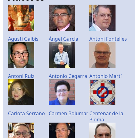
Agusti Galbis
Ángel García
Antoni Fontelles
Antoni Ruiz
Antonio Cegarra
Antonio Martí
Carlota Serrano
Carmen Bolumar
Centenar de la
Ploma