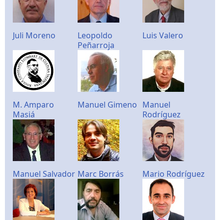
Juli Moreno
Leopoldo
Luis Valero
Peñarroja
M. Amparo
Manuel Gimeno
Manuel
Masiá
Rodríguez
Manuel Salvador
Marc Borrás
Mario Rodríguez