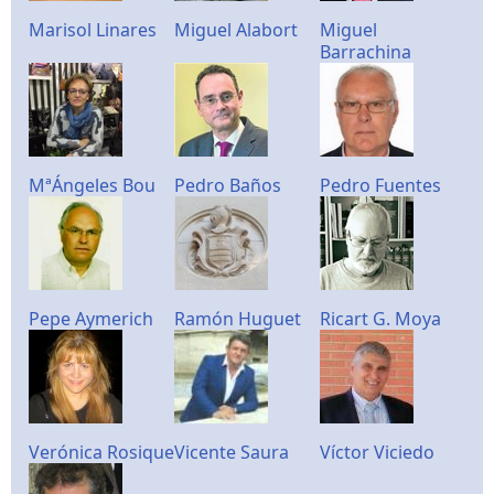
Marisol Linares
Miguel Alabort
Miguel
Barrachina
MªÁngeles Bou
Pedro Baños
Pedro Fuentes
Pepe Aymerich
Ramón Huguet
Ricart G. Moya
Verónica Rosique
Vicente Saura
Víctor Viciedo