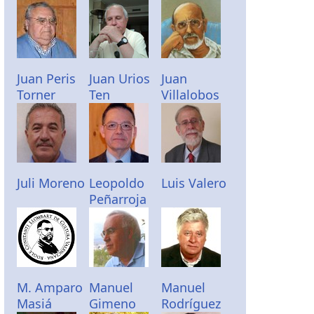
Juan Peris
Juan Urios
Juan
Torner
Ten
Villalobos
Juli Moreno
Leopoldo
Luis Valero
Peñarroja
M. Amparo
Manuel
Manuel
Masiá
Gimeno
Rodríguez