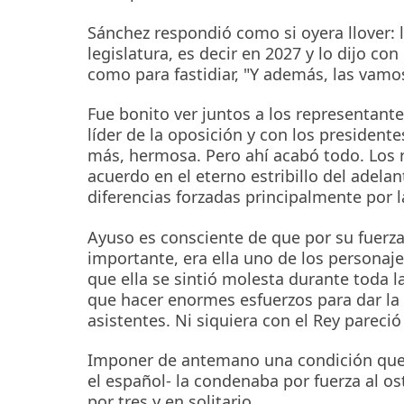
Sánchez respondió como si oyera llover: 
legislatura, es decir en 2027 y lo dijo c
como para fastidiar, "Y además, las vamo
Fue bonito ver juntos a los representan
líder de la oposición y con los president
más, hermosa. Pero ahí acabó todo. Los r
acuerdo en el eterno estribillo del adel
diferencias forzadas principalmente por 
Ayuso es consciente de que por su fuerz
importante, era ella uno de los personaj
que ella se sintió molesta durante toda l
que hacer enormes esfuerzos para dar la
asistentes. Ni siquiera con el Rey pareció
Imponer de antemano una condición que s
el español- la condenaba por fuerza al o
por tres y en solitario.