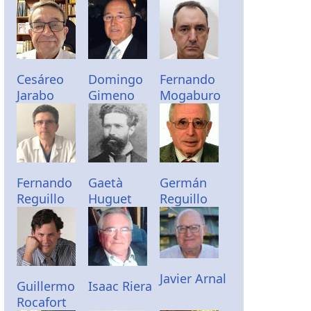
Cesáreo
Domingo
Fernando
Jarabo
Gimeno
Mogaburo
Fernando
Gaetà
Germán
Reguillo
Huguet
Reguillo
Javier Arnal
Guillermo
Isaac Riera
Rocafort