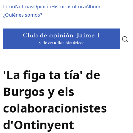
Pasar
Navegación
Inicio
Noticias
Opinión
Historia
Cultura
Álbum
al
contenido
principal
¿Quiénes somos?
principal
'La figa ta tía' de
Burgos y els
colaboracionistes
d'Ontinyent