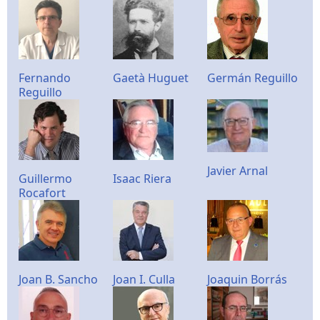
Fernando
Gaetà Huguet
Germán Reguillo
Reguillo
Javier Arnal
Guillermo
Isaac Riera
Rocafort
Joan B. Sancho
Joan I. Culla
Joaquin Borrás