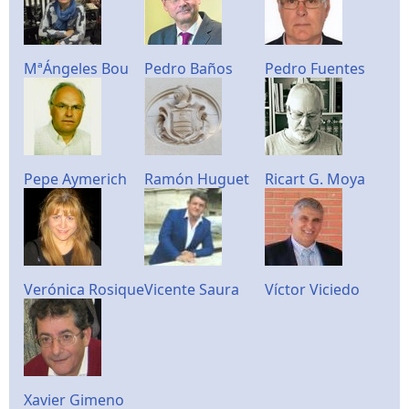
MªÁngeles Bou
Pedro Baños
Pedro Fuentes
Pepe Aymerich
Ramón Huguet
Ricart G. Moya
Verónica Rosique
Vicente Saura
Víctor Viciedo
Xavier Gimeno