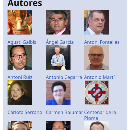
Autores
Agusti Galbis
Ángel García
Antoni Fontelles
Antoni Ruiz
Antonio Cegarra
Antonio Martí
Carlota Serrano
Carmen Bolumar
Centenar de la
Ploma