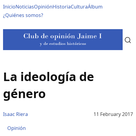
Pasar
Navegación
Inicio
Noticias
Opinión
Historia
Cultura
Álbum
al
contenido
principal
¿Quiénes somos?
principal
La ideología de
género
Isaac Riera
11 February 2017
Opinión