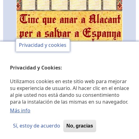
Privacidad y cookies
Privacidad y Cookies:
Utilizamos cookies en este sitio web para mejorar
su experiencia de usuario. Al hacer clic en el enlace
al pie usted nos está dando su consentimiento
Club de opinión y de
para la instalación de las mismas en su navegador.
estudios históricos Jaime I
Más info
Sí, estoy de acuerdo
No, gracias
© 2026 Club de opinión Jaime I, All rights reserved.