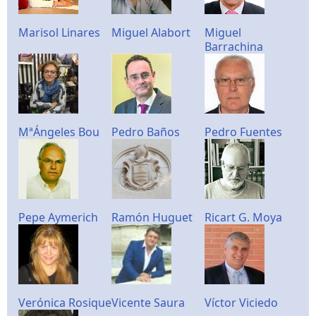
Marisol Linares
Miguel Alabort
Miguel
Barrachina
MªÁngeles Bou
Pedro Baños
Pedro Fuentes
Pepe Aymerich
Ramón Huguet
Ricart G. Moya
Verónica Rosique
Vicente Saura
Víctor Viciedo