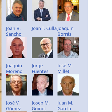
Joan B.
Joan I. Culla
Joaquin
Sancho
Borrás
Joaquín
Jorge
José M.
Moreno
Fuentes
Millet
José V.
Josep M.
Juan M.
Gómez
Guinot
García