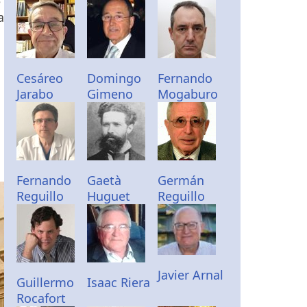
e
a
Cesáreo
Domingo
Fernando
Jarabo
Gimeno
Mogaburo
Fernando
Gaetà
Germán
Reguillo
Huguet
Reguillo
Javier Arnal
Guillermo
Isaac Riera
Rocafort