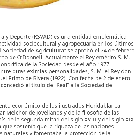
ura y Deporte (RSVAD) es una entidad emblemática
ctividad sociocultural y agropecuaria en los últimos
al Sociedad de Agricultura” se aprobó el 24 de febrero
erno de O’Donnell. Actualmente el Rey emérito S. M.
honorífica de la Sociedad desde el año 1977.
tre otras eximias personalidades, S. M. el Rey don
guel Primo de Rivera (1922). Con fecha de 2 de enero
concedió el título de “Real” a la Sociedad de
ento económico de los ilustrados Floridablanca,
Melchor de Jovellanos y de la filosofía de las
 de la segunda mitad del siglo XVIII y del siglo XIX
ia que sostenía que la riqueza de las naciones
s naturales y fomentaba la protección de la