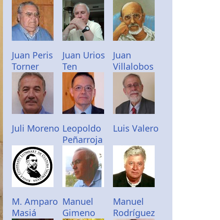
Juan Peris
Juan Urios
Juan
Torner
Ten
Villalobos
Juli Moreno
Leopoldo
Luis Valero
Peñarroja
M. Amparo
Manuel
Manuel
Masiá
Gimeno
Rodríguez