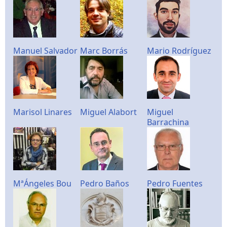
Manuel Salvador
Marc Borrás
Mario Rodríguez
Marisol Linares
Miguel Alabort
Miguel
Barrachina
MªÁngeles Bou
Pedro Baños
Pedro Fuentes