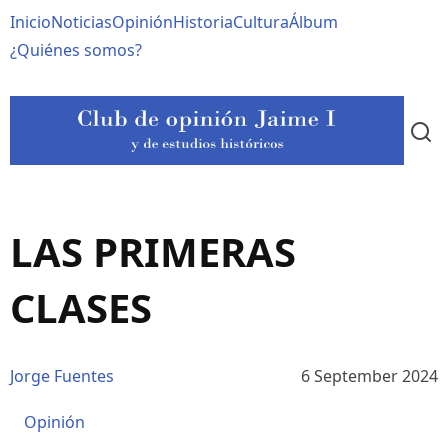
Pasar
Navegación
Inicio
Noticias
Opinión
Historia
Cultura
Álbum
al
contenido
principal
¿Quiénes somos?
principal
LAS PRIMERAS
CLASES
Jorge Fuentes
6 September 2024
Opinión