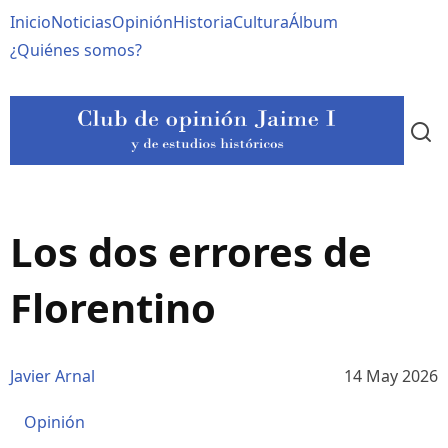
Pasar
Navegación
Inicio
Noticias
Opinión
Historia
Cultura
Álbum
al
contenido
principal
¿Quiénes somos?
principal
Los dos errores de
Florentino
Javier Arnal
14 May 2026
Opinión