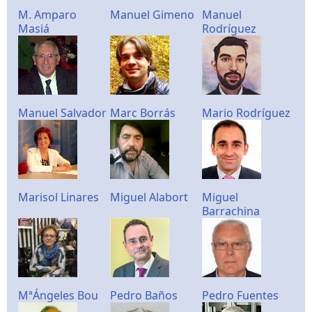
M. Amparo
Manuel Gimeno
Manuel
Masiá
Rodríguez
Manuel Salvador
Marc Borrás
Mario Rodríguez
Marisol Linares
Miguel Alabort
Miguel
Barrachina
MªÁngeles Bou
Pedro Baños
Pedro Fuentes