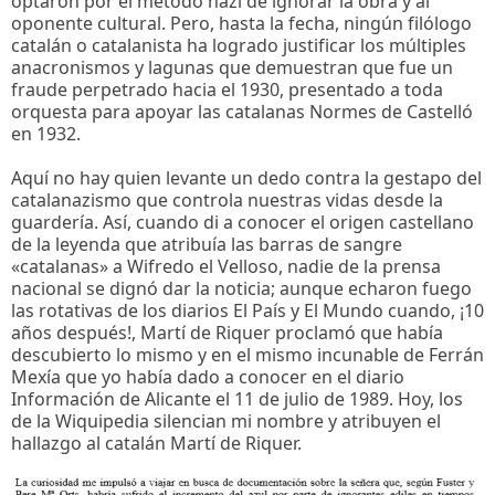
optaron por el método nazi de ignorar la obra y al
oponente cultural. Pero, hasta la fecha, ningún filólogo
catalán o catalanista ha logrado justificar los múltiples
anacronismos y lagunas que demuestran que fue un
fraude perpetrado hacia el 1930, presentado a toda
orquesta para apoyar las catalanas Normes de Castelló
en 1932.
Aquí no hay quien levante un dedo contra la gestapo del
catalanazismo que controla nuestras vidas desde la
guardería. Así, cuando di a conocer el origen castellano
de la leyenda que atribuía las barras de sangre
«catalanas» a Wifredo el Velloso, nadie de la prensa
nacional se dignó dar la noticia; aunque echaron fuego
las rotativas de los diarios El País y El Mundo cuando, ¡10
años después!, Martí de Riquer proclamó que había
descubierto lo mismo y en el mismo incunable de Ferrán
Mexía que yo había dado a conocer en el diario
Información de Alicante el 11 de julio de 1989. Hoy, los
de la Wiquipedia silencian mi nombre y atribuyen el
hallazgo al catalán Martí de Riquer.