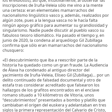
los envidiosos); así que, intuitivamente, al observar las
inscripciones de Iruña-Veleia sólo me vino a la mente
una certeza: eran elementales mamarrachos del
nacionalismo lingüístico vasco y, además, realizados por
algún zote, pues a la lengua vasca no le hacía falta
ningún apoyo gráfico para aumentar su grandiosidad y
singularismo. Nadie puede discutir al pueblo vasco su
fabuloso tesoro idiomático. Ha pasado el tiempo y, en
junio de 2020, la condena al arqueólogo Gil Zubillaga
confirma que sólo eran mamarrachos del nacionalismo
chusquero:
«El descubrimiento que iba a reescribir parte de la
historia ha quedado como un gran fraude. La Audiencia
de Álava ha condenado al antiguo director del
yacimiento de Iruña-Veleia, Eliseo Gil (Zubillaga)… por un
delito continuado de falsedad documental y otro de
estafa tras considerar acreditado que falsearon los
hallazgos de los grafitos encontrados en el enclave
romano situado a 10 kilómetros de Vitoria, unos
“descubrimientos” presentados a bombo y platillo que
cambiaban el origen del euskera y adelantaban en tres
siglos la primera representación del Calvario de Cristo,