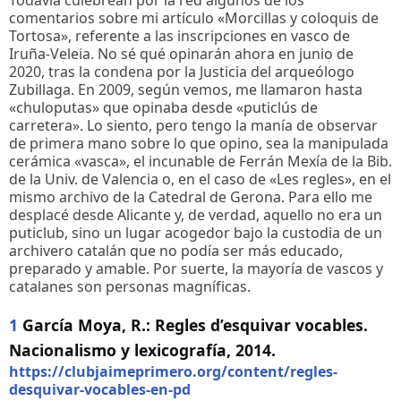
comentarios sobre mi artículo «Morcillas y coloquis de
Tortosa», referente a las inscripciones en vasco de
Iruña-Veleia. No sé qué opinarán ahora en junio de
2020, tras la condena por la Justicia del arqueólogo
Zubillaga. En 2009, según vemos, me llamaron hasta
«chuloputas» que opinaba desde «puticlús de
carretera». Lo siento, pero tengo la manía de observar
de primera mano sobre lo que opino, sea la manipulada
cerámica «vasca», el incunable de Ferrán Mexía de la Bib.
de la Univ. de Valencia o, en el caso de «Les regles», en el
mismo archivo de la Catedral de Gerona. Para ello me
desplacé desde Alicante y, de verdad, aquello no era un
puticlub, sino un lugar acogedor bajo la custodia de un
archivero catalán que no podía ser más educado,
preparado y amable. Por suerte, la mayoría de vascos y
catalanes son personas magníficas.
1
García Moya, R.: Regles d’esquivar vocables.
Nacionalismo y lexicografía, 2014.
https://clubjaimeprimero.org/content/regles-
desquivar-vocables-en-pd