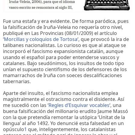
Fue una estafa y era evidente. De forma paródica, pues
la falsificación de Iruña-Veleia no requería otro nivel,
publiqué en Las Provincias (08/01/2009) el artículo
‘
Morcillas y coloquios de Tortosa
‘, que provocó la ira de
talibanes nacionalistas. Lo curioso es que al ataque se
incorporó el fascismo expansionista catalán, aunque
usando el español para poder entenderse vascos y
catalanes. Bajo seudónimos, los insultos de todo tipo
unían el supuesto cientifismo de los defensores de los
mamarrachos de Iruña con soeces descalificaciones
tabernarias.
Aparte del insulto, el fascismo nacionalista emplea
magistralmente el ostracismo contra el disidente. Así
me sucedió con las ‘
Regles d’Esquivar vocables
‘, una
buena falsificación del millonario erudito Jaume Massó
con la que pretendía remontar la utópica ‘Unitat de la
llengua’ al año 1492. Yo denuncié esta falsedad en un
opúsculo
1
que, inteligentemente, los catalanistas