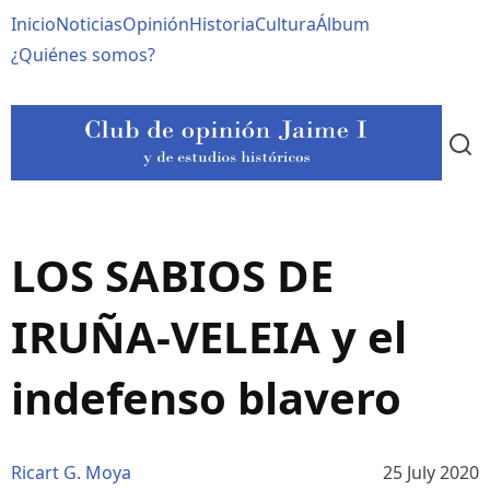
Pasar
Navegación
Inicio
Noticias
Opinión
Historia
Cultura
Álbum
al
contenido
principal
¿Quiénes somos?
principal
LOS SABIOS DE
IRUÑA-VELEIA y el
indefenso blavero
Ricart G. Moya
25 July 2020