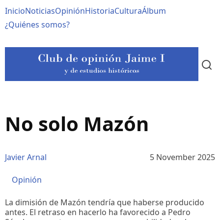
Pasar
Navegación
Inicio
Noticias
Opinión
Historia
Cultura
Álbum
al
contenido
principal
¿Quiénes somos?
principal
No solo Mazón
Javier Arnal
5 November 2025
Opinión
La dimisión de Mazón tendría que haberse producido
antes. El retraso en hacerlo ha favorecido a Pedro