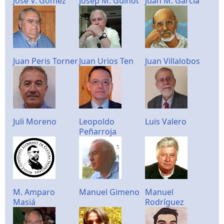
José V. Gómez
Josep M. Guinot
Juan M. García
Juan Peris Torner
Juan Urios Ten
Juan Villalobos
Juli Moreno
Leopoldo
Luis Valero
Peñarroja
M. Amparo
Manuel Gimeno
Manuel
Masiá
Rodríguez