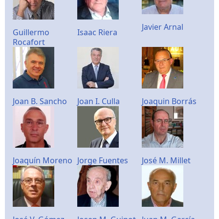
Javier Arnal
Guillermo
Isaac Riera
Rocafort
Joan B. Sancho
Joan I. Culla
Joaquin Borrás
Joaquín Moreno
Jorge Fuentes
José M. Millet