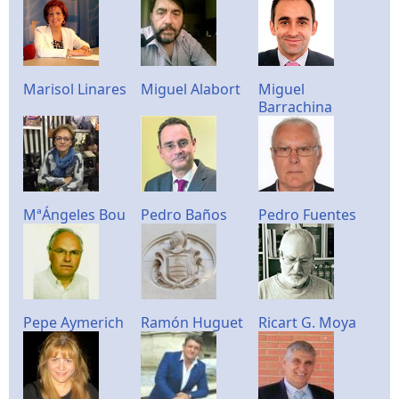
Marisol Linares
Miguel Alabort
Miguel
Barrachina
MªÁngeles Bou
Pedro Baños
Pedro Fuentes
Pepe Aymerich
Ramón Huguet
Ricart G. Moya