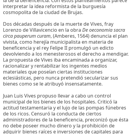
la de la beneficencia. Con estos planteamientos parece
interpretar la idea reformista de la burguesía
cosmopolita de la ciudad de Brujas.
Dos décadas después de la muerte de Vives, fray
Lorenzo de Villavicencio en la obra
De oeconomia sacra
circa pauperum curam
, (Amberes, 1564) denuncia el plan
vivista, como herejía municipalista en materia de
beneficencia y el rey Felipe II promulgó un edicto
devolviendo a los menesterosos el derecho a mendigar.
La propuesta de Vives iba encaminada a organizar,
racionalizar y rentabilizar los ingentes medios
materiales que poseían ciertas instituciones
eclesiásticas, pero nunca pretendió secularizar sus
bienes como se le atribuyó insensatamente.
Juan Luis Vives propuso llevar a cabo un control
municipal de los bienes de los hospitales. Criticó la
actitud testamentaria y el lujo de las pompas fúnebres
de los ricos. Censuró la conducta de ciertos
administradores de la beneficencia, preconizó que ésta
no debe poseer mucho dinero y la prohibición de
adquirir bienes raíces e inversiones de capitales para