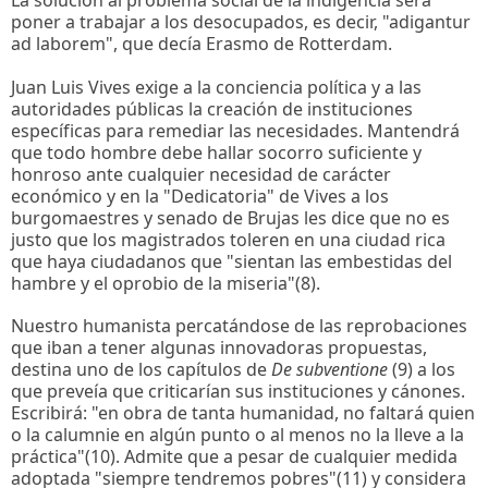
La solución al problema social de la indigencia será
poner a trabajar a los desocupados, es decir, "adigantur
ad laborem", que decía Erasmo de Rotterdam.
Juan Luis Vives exige a la conciencia política y a las
autoridades públicas la creación de instituciones
específicas para remediar las necesidades. Mantendrá
que todo hombre debe hallar socorro suficiente y
honroso ante cualquier necesidad de carácter
económico y en la "Dedicatoria" de Vives a los
burgomaestres y senado de Brujas les dice que no es
justo que los magistrados toleren en una ciudad rica
que haya ciudadanos que "sientan las embestidas del
hambre y el oprobio de la miseria"(8).
Nuestro humanista percatándose de las reprobaciones
que iban a tener algunas innovadoras propuestas,
destina uno de los capítulos de
De subventione
(9) a los
que preveía que criticarían sus instituciones y cánones.
Escribirá: "en obra de tanta humanidad, no faltará quien
o la calumnie en algún punto o al menos no la lleve a la
práctica"(10). Admite que a pesar de cualquier medida
adoptada "siempre tendremos pobres"(11) y considera