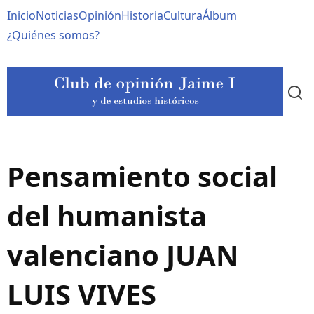
Pasar
Navegación
Inicio
Noticias
Opinión
Historia
Cultura
Álbum
al
contenido
principal
¿Quiénes somos?
principal
Pensamiento social
del humanista
valenciano JUAN
LUIS VIVES