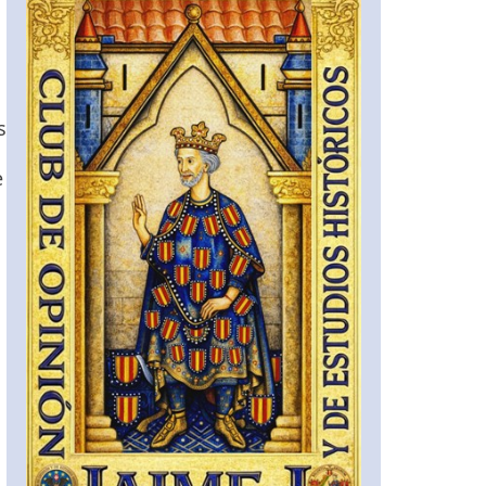
s
e
.