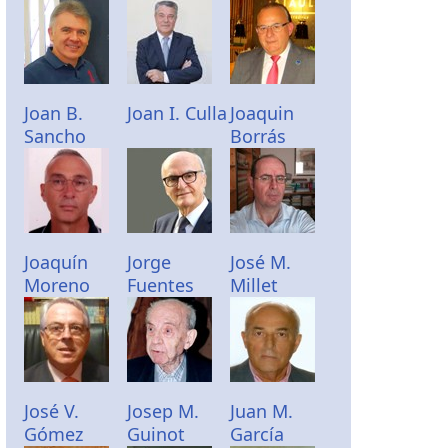
Joan B.
Joan I. Culla
Joaquin
Sancho
Borrás
Joaquín
Jorge
José M.
Moreno
Fuentes
Millet
José V.
Josep M.
Juan M.
Gómez
Guinot
García