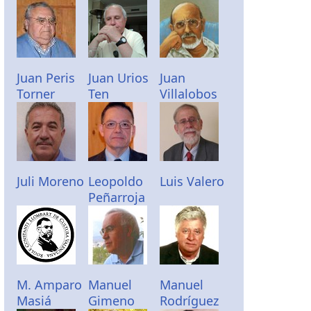
Juan Peris
Juan Urios
Juan
Torner
Ten
Villalobos
Juli Moreno
Leopoldo
Luis Valero
Peñarroja
M. Amparo
Manuel
Manuel
Masiá
Gimeno
Rodríguez