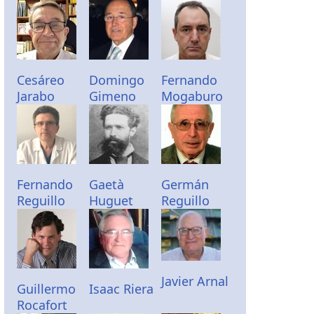
Cesáreo
Domingo
Fernando
Jarabo
Gimeno
Mogaburo
Fernando
Gaetà
Germán
Reguillo
Huguet
Reguillo
Javier Arnal
Guillermo
Isaac Riera
Rocafort