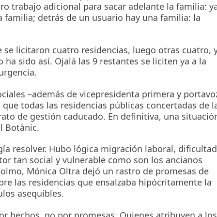
o trabajo adicional para sacar adelante la familia: y
 familia; detrás de un usuario hay una familia: la
.
se licitaron cuatro residencias, luego otras cuatro, 
ha sido así. Ojalá las 9 restantes se liciten ya a la
urgencia.
Sociales –además de vicepresidenta primera y portavo
 que todas las residencias públicas concertadas de l
to de gestión caducado. En definitiva, una situació
l Botànic.
ía resolver. Hubo lógica migración laboral, dificultad
tor tan social y vulnerable como son los ancianos
 colmo, Mónica Oltra dejó un rastro de promesas de
bre las residencias que ensalzaba hipócritamente la
ulos asequibles.
 por hechos, no por promesas. Quienes atribuyen a los