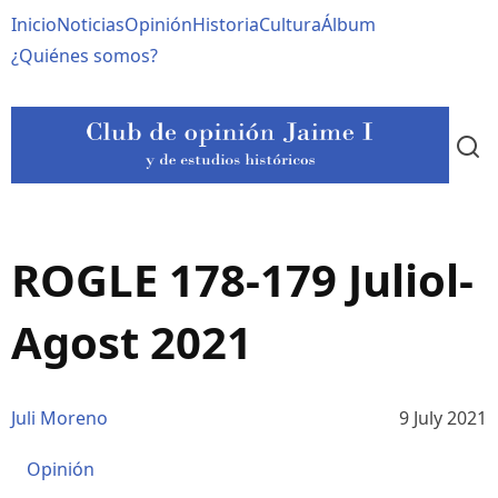
Pasar
Navegación
Inicio
Noticias
Opinión
Historia
Cultura
Álbum
al
contenido
principal
¿Quiénes somos?
principal
ROGLE 178-179 Juliol-
Agost 2021
Juli Moreno
9 July 2021
Opinión