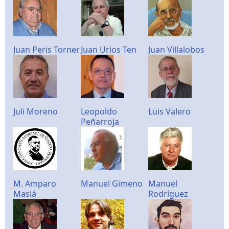
Juan Peris Torner
Juan Urios Ten
Juan Villalobos
Juli Moreno
Leopoldo
Luis Valero
Peñarroja
M. Amparo
Manuel Gimeno
Manuel
Masiá
Rodríguez