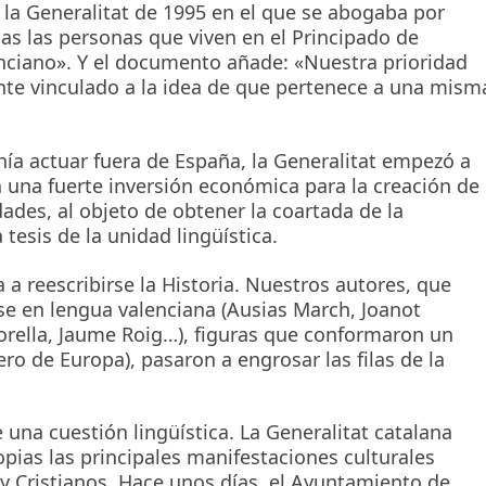
 la Generalitat de 1995 en el que se abogaba por
das las personas que viven en el Principado de
lenciano». Y el documento añade: «Nuestra prioridad
te vinculado a la idea de que pertenece a una mism
ía actuar fuera de España, la Generalitat empezó a
a una fuerte inversión económica para la creación de
dades, al objeto de obtener la coartada de la
tesis de la unidad lingüística.
a reescribirse la Historia. Nuestros autores, que
se en lengua valenciana (Ausias March, Joanot
 Corella, Jaume Roig…), figuras que conformaron un
cero de Europa), pasaron a engrosar las filas de la
 una cuestión lingüística. La Generalitat catalana
ias las principales manifestaciones culturales
 y Cristianos. Hace unos días, el Ayuntamiento de