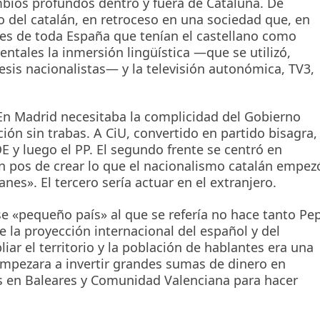
mbios profundos dentro y fuera de Cataluña. De
o del catalán, en retroceso en una sociedad que, en
tes de toda España que tenían el castellano como
ntales la inmersión lingüística —que se utilizó,
esis nacionalistas— y la televisión autonómica, TV3,
 En Madrid necesitaba la complicidad del Gobierno
ción sin trabas. A CiU, convertido en partido bisagra,
OE y luego el PP. El segundo frente se centró en
n pos de crear lo que el nacionalismo catalán empez
nes». El tercero sería actuar en el extranjero.
se «pequeño país» al que se refería no hace tanto Pe
 la proyección internacional del español y del
iar el territorio y la población de hablantes era una
 empezara a invertir grandes sumas de dinero en
s en Baleares y Comunidad Valenciana para hacer