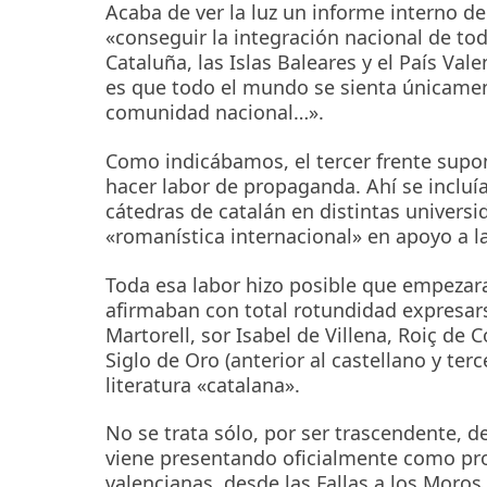
Acaba de ver la luz un informe interno de
«conseguir la integración nacional de to
Cataluña, las Islas Baleares y el País Va
es que todo el mundo se sienta únicamen
comunidad nacional…».
Como indicábamos, el tercer frente supon
hacer labor de propaganda. Ahí se incluí
cátedras de catalán en distintas universi
«romanística internacional» en apoyo a la 
Toda esa labor hizo posible que empezara 
afirmaban con total rotundidad expresar
Martorell, sor Isabel de Villena, Roiç de
Siglo de Oro (anterior al castellano y ter
literatura «catalana».
No se trata sólo, por ser trascendente, de
viene presentando oficialmente como prop
valencianas, desde las Fallas a los Moros