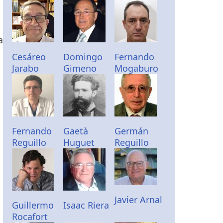
a
Cesáreo
Domingo
Fernando
Jarabo
Gimeno
Mogaburo
Fernando
Gaetà
Germán
Reguillo
Huguet
Reguillo
Javier Arnal
Guillermo
Isaac Riera
Rocafort