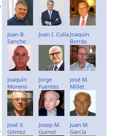
o
Joan B.
Joan I. Culla
Joaquin
Sancho
Borrás
Joaquín
Jorge
José M.
Moreno
Fuentes
Millet
José V.
Josep M.
Juan M.
s
Gómez
Guinot
García