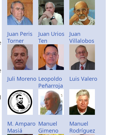
Juan Peris
Juan Urios
Juan
Torner
Ten
Villalobos
e
e
Juli Moreno
Leopoldo
Luis Valero
Peñarroja
l
M. Amparo
Manuel
Manuel
Masiá
Gimeno
Rodríguez