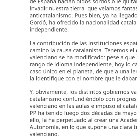
de España hacían oídos sordos o le quita
invadir nuestra tierra, que veíamos fant
anticatalanismo. Pues bien, ya ha llegado
Gordó, ha ofrecido la nacionalidad catala
independiente.
La contribución de las instituciones esp
camino la causa catalanista. Tenemos el 
valenciano se ha modificado: pese a que 
rango de idioma independiente, hoy lo cali
caso único en el planeta, de que a una le
la identifique con el nombre que le daban
Y, obviamente, los distintos gobiernos va
catalanismo confundiéndolo con progresis
valenciano en las aulas e impuso el cata
PP ha tenido luego dos décadas de mayoría
ello, la ha perpetuado al crear una Acad
Autonomía, en lo que supone una clara tr
valenciano.