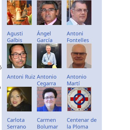
Agusti
Ángel
Antoni
Galbis
García
Fontelles
ó
Antoni Ruiz
Antonio
Antonio
Cegarra
Martí
p
Carlota
Carmen
Centenar de
Serrano
Bolumar
la Ploma