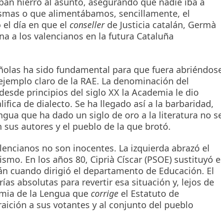
ban hierro al asunto, asegurando que nadie iba a
asmas o que alimentábamos, sencillamente, el
 el día en que el
conseller
de Justicia catalán, Germà
na a los valencianos en la futura Cataluña
añolas ha sido fundamental para que fuera abriéndos
ejemplo claro de la RAE. La denominación del
desde principios del siglo XX la Academia le dio
fica de dialecto. Se ha llegado así a la barbaridad,
ngua que ha dado un siglo de oro a la literatura no s
 sus autores y el pueblo de la que brotó.
lencianos no son inocentes. La izquierda abrazó el
mo. En los años 80, Ciprià Císcar (PSOE) sustituyó e
lán cuando dirigió el departamento de Educación. El
s absolutas para revertir esa situación y, lejos de
emia de la Lengua que
corrige
el Estatuto de
aición a sus votantes y al conjunto del pueblo