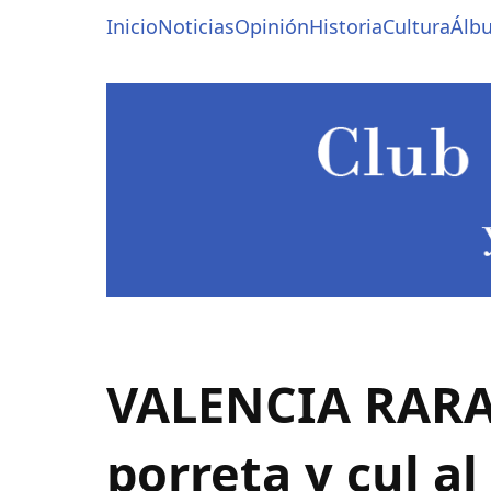
Pasar
Navegación
Inicio
Noticias
Opinión
Historia
Cultura
Álb
al
contenido
principal
principal
VALENCIA RARA: (
porreta y cul a