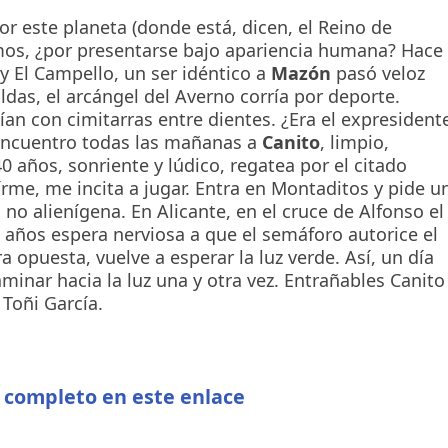
r este planeta (donde está, dicen, el Reino de
mos, ¿por presentarse bajo apariencia humana? Hace
 y El Campello, un ser idéntico a
Mazón
pasó veloz
as, el arcángel del Averno corría por deporte.
ían con cimitarras entre dientes. ¿Era el expresident
 encuentro todas las mañanas a
Canito
, limpio,
0 años, sonriente y lúdico, regatea por el citado
rme, me incita a jugar. Entra en Montaditos y pide u
 no alienígena. En Alicante, en el cruce de Alfonso el
 años espera nerviosa a que el semáforo autorice el
ra opuesta, vuelve a esperar la luz verde. Así, un día
minar hacia la luz una y otra vez. Entrañables Canito
 Toñi García.
o completo en este enlace