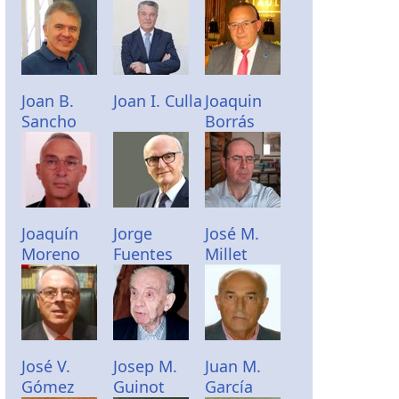
Joan B.
Joan I. Culla
Joaquin
Sancho
Borrás
Joaquín
Jorge
José M.
Moreno
Fuentes
Millet
José V.
Josep M.
Juan M.
Gómez
Guinot
García