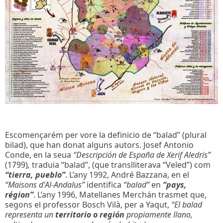
Escomençarém per vore la definicio de “balad” (plural
bilad), que han donat alguns autors. Josef Antonio
Conde, en la seua
“Descripción de España de Xerif Aledris”
(1799)
,
traduia “balad”, (que translliterava “Veled”) com
“tierra, pueblo”
. L’any 1992, André Bazzana, en el
“Maisons d'Al-Andalus”
identifica
“balad”
en
“pays,
région”
. L’any 1996, Matellanes Merchán trasmet que,
segons el professor Bosch Vilà, per a Yaqut,
“El balad
representa un
territorio o región
propiamente llano,