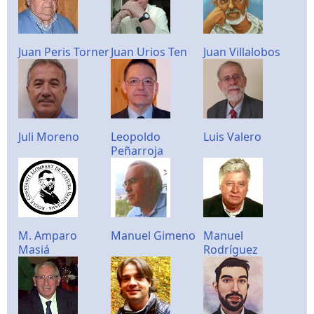
Juan Peris Torner
Juan Urios Ten
Juan Villalobos
Juli Moreno
Leopoldo
Luis Valero
Peñarroja
M. Amparo
Manuel Gimeno
Manuel
Masiá
Rodríguez