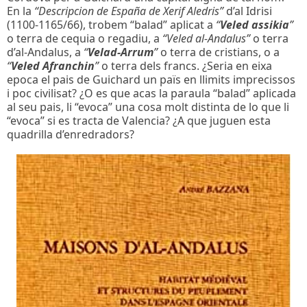
En la
“Descripcion de España de Xerif Aledris”
d’al Idrisi
(1100-1165/66), trobem “balad” aplicat a
“
Veled assikia
”
o terra de cequia o regadiu, a
“Veled al-Andalus”
o terra
d’al-Andalus, a
“
Velad-Arrum
”
o terra de cristians, o a
“
Veled Afranchin
”
o terra dels francs. ¿Seria en eixa
epoca el pais de Guichard un païs en llimits imprecissos
i poc civilisat? ¿O es que acas la paraula “balad” aplicada
al seu pais, li “evoca” una cosa molt distinta de lo que li
“evoca” si es tracta de Valencia? ¿A que juguen esta
quadrilla d’enredradors?