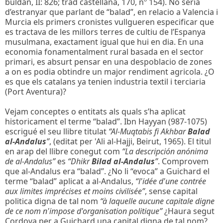
buldan, II: 826; trad castellana, 170, nº 154). No seria
d’estranyar que parlant de “balad”, en relacio a Valencia i
Murcia els primers cronistes vullgueren especificar que
es tractava de les millors terres de cultiu de l’Espanya
musulmana, exactament igual que hui en dia. En una
economia fonamentalment rural basada en el sector
primari, es absurt pensar en una despoblacio de zones
a on es podia obtindre un major rendiment agricola. ¿O
es que els catalans ya tenien industria textil i terciaria
(Port Aventura)?
Vejam conceptes o entitats als quals s’ha aplicat
historicament el terme “balad”. Ibn Hayyan (987-1075)
escrigué el seu llibre titulat
“Al-Muqtabis fi Akhbar
Balad
al-Andalus
”
, (editat per 'Ali al-Hajji, Beirut, 1965). El titul
en arap del llibre conegut com
“La descripción anónima
de al-Andalus”
es
“Dhikr
Bilad al-Andalus
”
. Comprovem
que al-Andalus era “balad”. ¿No li “evoca” a Guichard el
terme “balad” aplicat a al-Andalus,
“l'idée d'une contrée
aux limites imprécises et moins civilisée”
, sense capital
politica digna de tal nom
“à laquelle aucune capitale digne
de ce nom n'impose d'organisation politique”
¿Haura segut
Cordova per a Guichard una capital digna de tal nom?