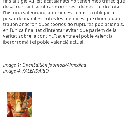
fins al sigle XII, els acatalanats no tenen mes trafec que
desacreditar i sembrar d’ombres i de destruccio tota
l’historia valenciana anterior. Es la nostra obligacio
posar de manifest totes les mentires que diuen quan
trauen anacroniques teories de ruptures poblacionals,
en l’unica finalitat d’intentar evitar que parlem de la
veritat sobre la continuïtat entre el poble valencià
iberorromà i el poble valencià actual.
Image 1: OpenEditión Journals/Almedina
Image 4: KALENDARIO