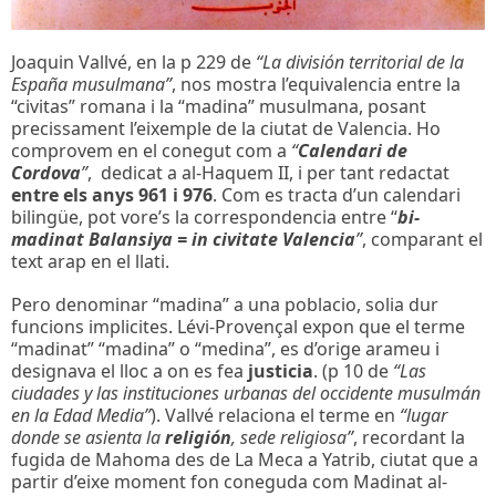
Joaquin Vallvé, en la p 229 de
“La división territorial de la
España musulmana”
, nos mostra l’equivalencia entre la
“civitas” romana i la “madina” musulmana, posant
precissament l’eixemple de la ciutat de Valencia. Ho
comprovem en el conegut com a
“
Calendari de
Cordova
”
, dedicat a al-Haquem II, i per tant redactat
entre els anys 961 i 976
. Com es tracta d’un calendari
bilingüe, pot vore’s la correspondencia entre “
bi-
madinat Balansiya = in civitate Valencia
”
, comparant el
text arap en el llati.
Pero denominar “madina” a una poblacio, solia dur
funcions implicites. Lévi-Provençal expon que el terme
“madinat” “madina” o “medina”, es d’orige arameu i
designava el lloc a on es fea
justicia
. (p 10 de
“Las
ciudades y las instituciones urbanas del occidente musulmán
en la Edad Media”
). Vallvé relaciona el terme en
“lugar
donde se asienta la
religión
, sede religiosa”
, recordant la
fugida de Mahoma des de La Meca a Yatrib, ciutat que a
partir d’eixe moment fon coneguda com Madinat al-